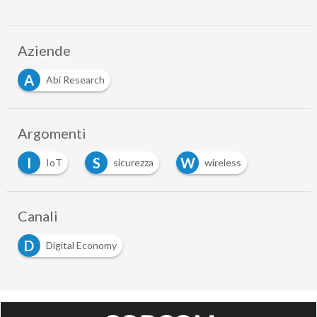
Aziende
A
Abi Research
Argomenti
I
S
W
IoT
sicurezza
wireless
Canali
D
Digital Economy