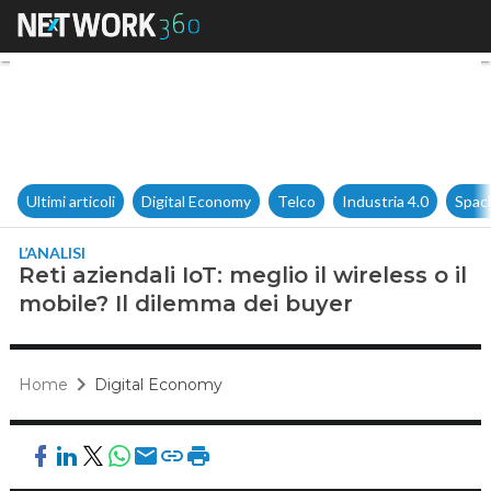
Reti aziendali IoT: meglio il w
Ultimi articoli
Digital Economy
Telco
Industria 4.0
Spac
L’ANALISI
Reti aziendali IoT: meglio il wireless o il
mobile? Il dilemma dei buyer
Home
Digital Economy