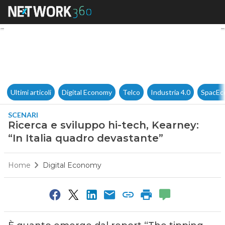
Ricerca e sviluppo hi-tech, Ke
Ultimi articoli
Digital Economy
Telco
Industria 4.0
SpacEc
SCENARI
Ricerca e sviluppo hi-tech, Kearney:
“In Italia quadro devastante”
Home
Digital Economy