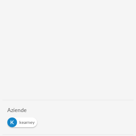
Aziende
K
kearney