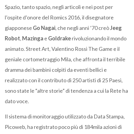
Spazio, tanto spazio, negli articoli e nei post per
l’ospite d’onore del Romics 2016, il disegnatore
giapponese
Go Nagai
, che negli anni ’70 creò
Jeeg
Robot
,
Mazinga
e
Goldrake
rivoluzionando il mondo
animato. Street Art, Valentino Rossi The Game e il
geniale cortometraggio Mila, che affronta il terribile
dramma dei bambini colpiti da eventi bellici e
realizzato con il contributo di 250 artisti di 25 Paesi,
sono state le “altre storie” di tendenza a cui la Rete ha
dato voce.
Il sistema di monitoraggio utilizzato da Data Stampa,
Picoweb, ha registrato poco più di 184mila azioni di