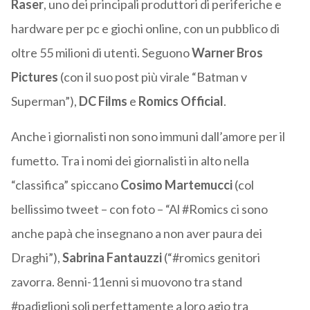
Raser
, uno dei principali produttori di periferiche e
hardware per pc e giochi online, con un pubblico di
oltre 55 milioni di utenti. Seguono
Warner
Bros
Pictures
(con il suo post più virale “Batman v
Superman”),
DC Films
e
Romics Official
.
Anche i giornalisti non sono immuni dall’amore per il
fumetto. Tra i nomi dei giornalisti in alto nella
“classifica” spiccano
Cosimo
Martemucci
(col
bellissimo tweet – con foto – “Al #Romics ci sono
anche papà che insegnano a non aver paura dei
Draghi”),
Sabrina
Fantauzzi
(“#romics genitori
zavorra. 8enni-11enni si muovono tra stand
#padiglioni soli perfettamente a loro agio tra