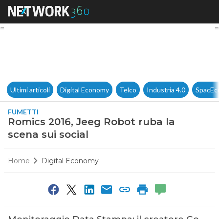
Romics 2016, Jeeg Robot ruba 
Ultimi articoli
Digital Economy
Telco
Industria 4.0
SpacEc
FUMETTI
Romics 2016, Jeeg Robot ruba la
scena sui social
Home
Digital Economy