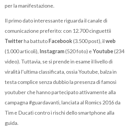
per la manifestazione.
Il primo dato interessante riguarda il canale di
comunicazione preferito: con 12.700 cinguettii
Twitter
ha battuto
Facebook
(3.500 post), il
web
(1.000 articoli),
Instagram
(520 foto) e
Youtube
(234
video). Tuttavia, se si prende in esame il livello di
viralità l’ultima classificata, ossia Youtube, balza in
testa complice senza dubbio la presenza di famosi
youtuber che hanno partecipato attivamente alla
campagna #guardavanti, lanciata al Romics 2016 da
Tim e Ducati contro i rischi dello smartphone alla
guida.