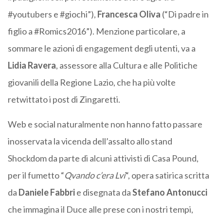
#youtubers e #giochi”),
Francesca
Oliva
(“Di padre in
figlio a #Romics2016”). Menzione particolare, a
sommare le azioni di engagement degli utenti, va a
Lidia
Ravera
, assessore alla Cultura e alle Politiche
giovanili della Regione Lazio, che ha più volte
retwittato i post di Zingaretti.
Web e social naturalmente non hanno fatto passare
inosservata la vicenda dell’assalto allo stand
Shockdom da parte di alcuni attivisti di Casa Pound,
per il fumetto “
Qvando c’era Lvi
“, opera satirica scritta
da
Daniele Fabbri
e disegnata da
Stefano Antonucci
che immagina il Duce alle prese con i nostri tempi,