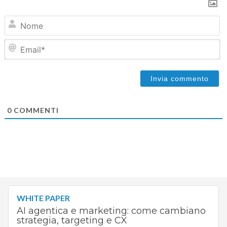
N
Em
0
COMMENTI
WHITE PAPER
AI agentica e marketing: come cambiano
strategia, targeting e CX