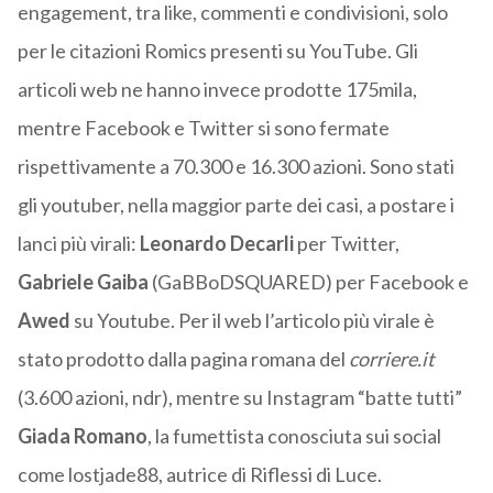
engagement, tra like, commenti e condivisioni, solo
per le citazioni Romics presenti su YouTube. Gli
articoli web ne hanno invece prodotte 175mila,
mentre Facebook e Twitter si sono fermate
rispettivamente a 70.300 e 16.300 azioni. Sono stati
gli youtuber, nella maggior parte dei casi, a postare i
lanci più virali:
Leonardo Decarli
per Twitter,
Gabriele Gaiba
(GaBBoDSQUARED) per Facebook e
Awed
su Youtube. Per il web l’articolo più virale è
stato prodotto dalla pagina romana del
corriere.it
(3.600 azioni, ndr), mentre su Instagram “batte tutti”
Giada Romano
, la fumettista conosciuta sui social
come lostjade88, autrice di Riflessi di Luce.