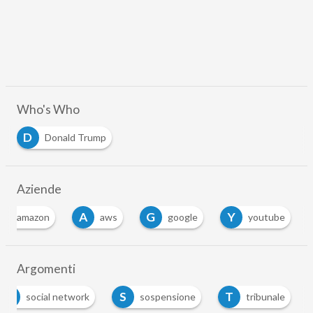
Who's Who
D
Donald Trump
Aziende
A
A
G
Y
amazon
aws
google
youtube
…
Argomenti
S
S
T
social network
sospensione
tribunale