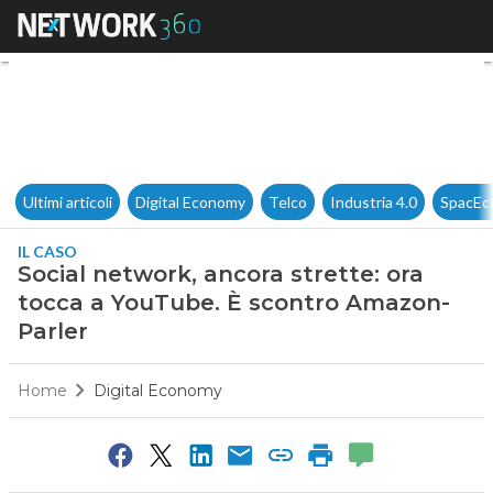
Social network, ancora strett
Ultimi articoli
Digital Economy
Telco
Industria 4.0
SpacEc
IL CASO
Social network, ancora strette: ora
tocca a YouTube. È scontro Amazon-
Parler
Home
Digital Economy