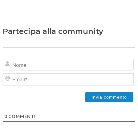
Partecipa alla community
N
Em
0
COMMENTI