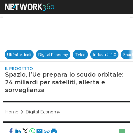
Spazio, l’Ue prepara lo scudo or
Ultimi articoli
Digital Economy
Telco
Industria 4.0
Spac
IL PROGETTO
Spazio, l’Ue prepara lo scudo orbitale:
24 miliardi per satelliti, allerta e
sorveglianza
Home
Digital Economy