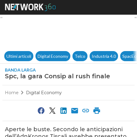
Spc, la gara Consip al rush fin
Ultimi articoli
Digital Economy
Telco
Industria 4.0
SpacEc
BANDA LARGA
Spc, la gara Consip al rush finale
Home
Digital Economy
Aperte le buste. Secondo le anticipazioni
dell’AdnKronos Tiscali avrebbe presentato