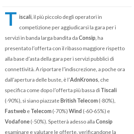
T
iscali
, il più piccolo degli operatori in
competizione per aggiudicarsi la gara per i
servizi in banda larga bandita da
Consip
, ha
presentato l’offerta con il ribasso maggiore rispetto
alla base d’asta della gara per i servizi pubblici di
connettività. A riportare l’indiscrezione, a poche ora
dall’apertura delle buste, è l’
AdnKronos
, che
specifica come dopo l’offerta più bassa di
Tiscali
(-90%), si siano piazzate
British
Telecom
(-80%),
Fastweb
e
Telecom
(-70%)
Wind
(-60-65%) e
Vodafone
(-50%). Spetterà adesso alla
Consip
esaminare e valutare le offerte, verificandone la