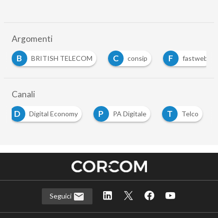
Argomenti
B
C
F
BRITISH TELECOM
consip
fastweb
Canali
D
P
T
Digital Economy
PA Digitale
Telco
Seguici