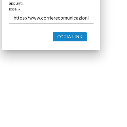
appunti.
RSS link
COPIA LINK