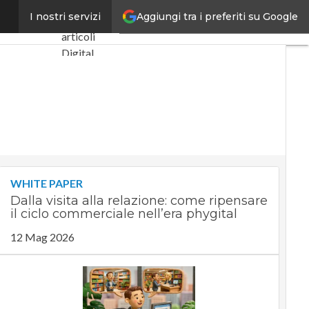
Aggiungi tra i preferiti su Google
artificiale
I nostri servizi
Ultimi
articoli
Digital
Economy
Telco
Industria
4.0
SpacEconomy
PA Digitale
Green
WHITE PAPER
economy
Dalla visita alla relazione: come ripensare
Intelligenza
il ciclo commerciale nell’era phygital
artificiale
Videointerviste
12 Mag 2026
Le Guide di
CorCom
Podcast
Privacy