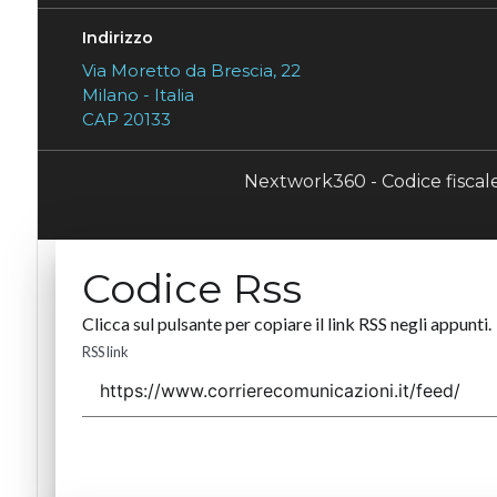
Indirizzo
Via Moretto da Brescia, 22
Milano - Italia
CAP 20133
Nextwork360 - Codice fisca
Codice Rss
Clicca sul pulsante per copiare il link RSS negli appunti.
RSS link