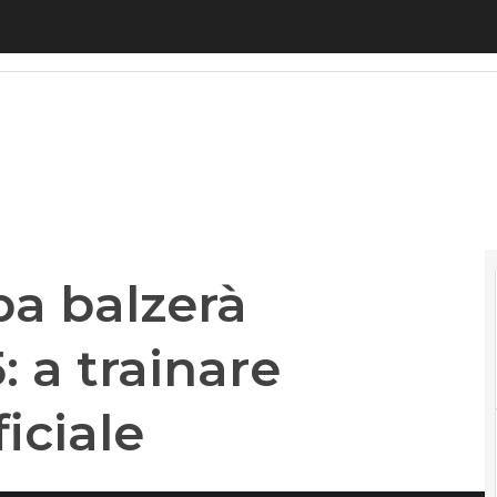
balzerà dell’8,7% nel 2025: a trainare l’intelligenza 
pa balzerà
: a trainare
ficiale