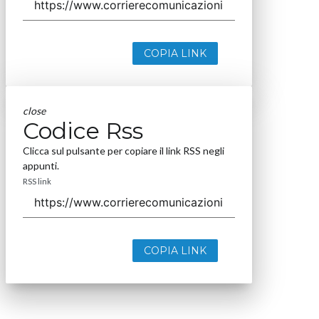
COPIA LINK
close
Codice Rss
Clicca sul pulsante per copiare il link RSS negli
appunti.
RSS link
COPIA LINK