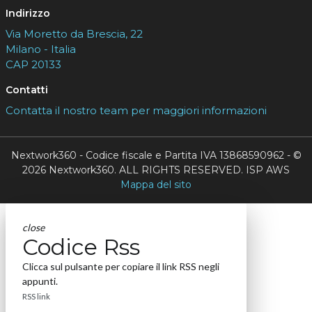
Indirizzo
Via Moretto da Brescia, 22
Milano - Italia
CAP 20133
Contatti
Contatta il nostro team per maggiori informazioni
Nextwork360 - Codice fiscale e Partita IVA 13868590962 - ©
2026 Nextwork360. ALL RIGHTS RESERVED. ISP AWS
Mappa del sito
close
Codice Rss
Clicca sul pulsante per copiare il link RSS negli
appunti.
RSS link