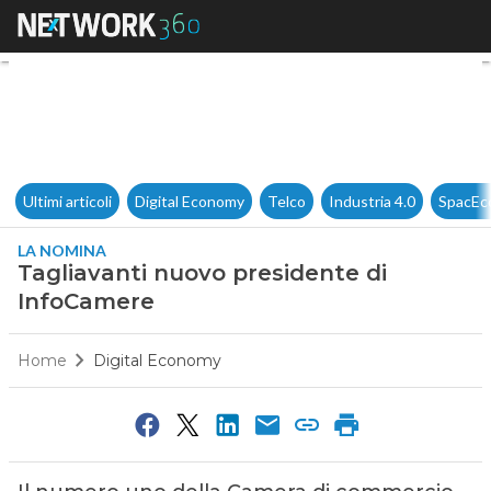
Tagliavanti nuovo presidente
Ultimi articoli
Digital Economy
Telco
Industria 4.0
SpacEc
LA NOMINA
Tagliavanti nuovo presidente di
InfoCamere
Home
Digital Economy