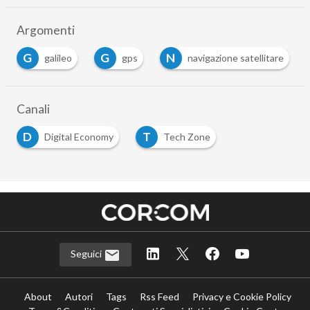
Argomenti
G
G
N
S
galileo
gps
navigazione satellitare
Canali
D
T
Digital Economy
Tech Zone
Seguici
About
Autori
Tags
Rss Feed
Privacy e Cookie Policy