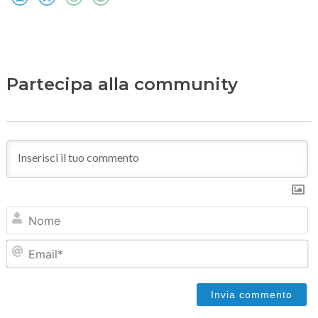
Partecipa alla community
N
Em