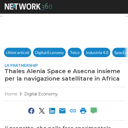
Thales Alenia Space e Asecna 
Ultimi articoli
Digital Economy
Telco
Industria 4.0
SpacEc
LA PARTNERSHIP
Thales Alenia Space e Asecna insieme
per la navigazione satellitare in Africa
Home
Digital Economy