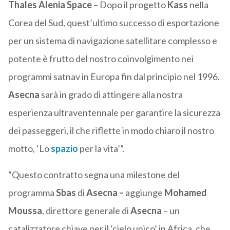
Thales Alenia Space
– Dopo il progetto
Kass
nella
Corea del Sud, quest’ultimo successo di esportazione
per un sistema di navigazione satellitare complesso e
potente è frutto del nostro coinvolgimento nei
programmi satnav in Europa fin dal principio nel 1996.
Asecna
sarà in grado di attingere alla nostra
esperienza ultraventennale per garantire la sicurezza
dei passeggeri, il che riflette in modo chiaro il nostro
motto, ‘Lo
spazio
per la vita’”.
“Questo contratto segna una milestone del
programma
Sbas
di
Asecna –
aggiunge
Mohamed
Moussa
, direttore generale di
Asecna
– un
catalizzatore chiave per il ‘cielo unico’ in Africa, che