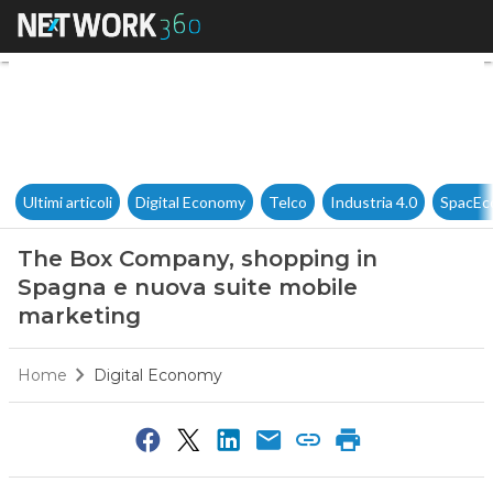
The Box Company, shopping i
Ultimi articoli
Digital Economy
Telco
Industria 4.0
SpacEc
The Box Company, shopping in
Spagna e nuova suite mobile
marketing
Home
Digital Economy