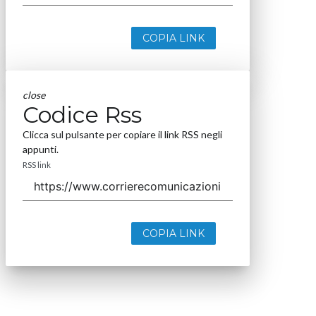
COPIA LINK
close
Codice Rss
Clicca sul pulsante per copiare il link RSS negli
appunti.
RSS link
COPIA LINK