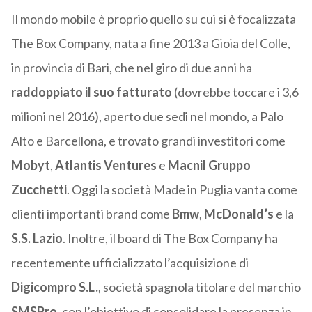
Il mondo mobile è proprio quello su cui si è focalizzata
The Box Company, nata a fine 2013 a Gioia del Colle,
in provincia di Bari, che nel giro di due anni ha
raddoppiato il suo fatturato
(dovrebbe toccare i 3,6
milioni nel 2016), aperto due sedi nel mondo, a Palo
Alto e Barcellona, e trovato grandi investitori come
Mobyt
,
Atlantis Ventures
e
Macnil Gruppo
Zucchetti
. Oggi la società Made in Puglia vanta come
clienti importanti brand come
Bmw
,
McDonald’s
e la
S.S. Lazio
. Inoltre, il board di The Box Company ha
recentemente ufficializzato l’acquisizione di
Digicompro S.L.
, società spagnola titolare del marchio
SMSPro
, con l’obiettivo di consolidare la presenza in