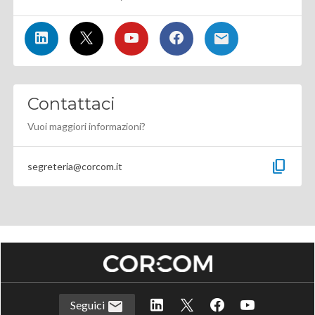
Contattaci
Vuoi maggiori informazioni?
content_copy
segreteria@corcom.it
Seguici