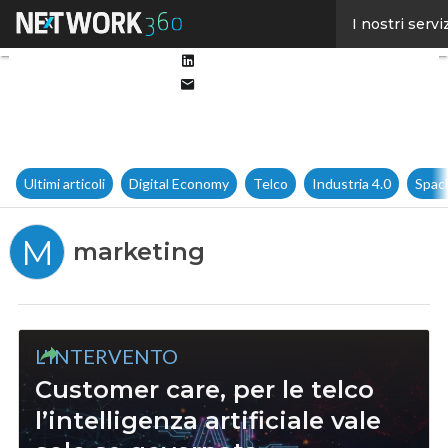
Facebook
I nostri servi
Twitter
Linkedin
Email
Ultimi articoli
Digital Economy
Telco
Industria 4.0
Spac
M
marketing
L'INTERVENTO
Customer care, per le telco
l’intelligenza artificiale vale