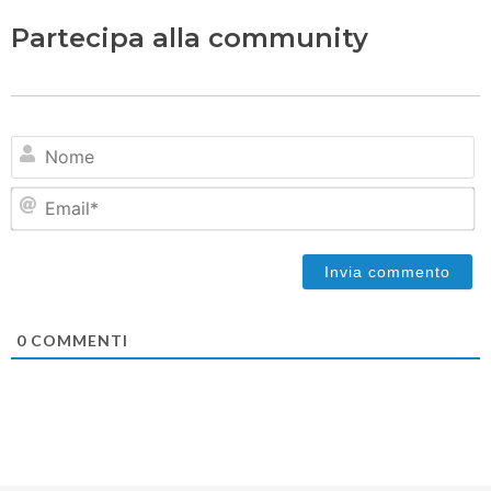
Partecipa alla community
N
Em
0
COMMENTI