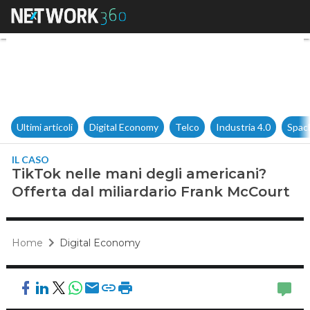
TikTok nelle mani degli ameri
Ultimi articoli
Digital Economy
Telco
Industria 4.0
Spac
IL CASO
TikTok nelle mani degli americani?
Offerta dal miliardario Frank McCourt
Home
Digital Economy