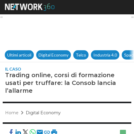
Trading online, corsi di formaz
Ultimi articoli
Digital Economy
Telco
Industria 4.0
Spac
IL CASO
Trading online, corsi di formazione
usati per truffare: la Consob lancia
l’allarme
Home
Digital Economy