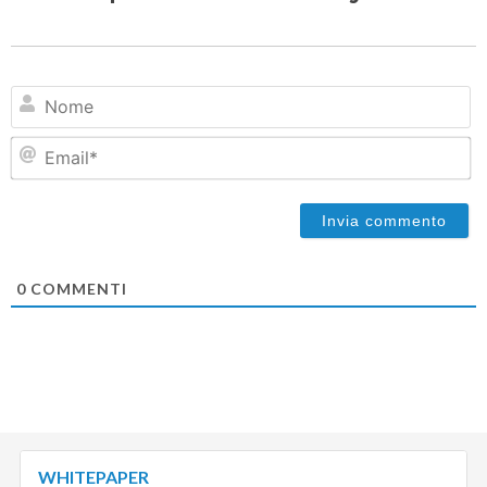
N
Em
0
COMMENTI
WHITEPAPER