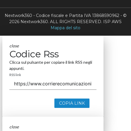
Nextwork360 - Codice fiscale e Partita IVA 13868590962 - ©
2026 Nextwork360. ALL RIGHTS RESERVED. ISP AWS
Mappa del sito
close
Codice Rss
Clicca sul pulsante per copiare il link RSS negli
appunti.
RSS link
COPIA LINK
close