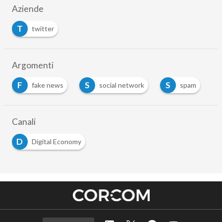
Aziende
T
twitter
Argomenti
F
S
S
fake news
social network
spam
Canali
D
Digital Economy