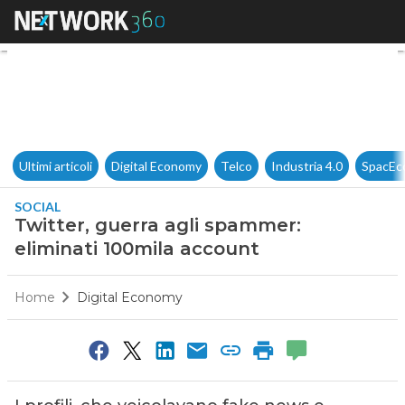
Twitter, guerra agli spammer:
Ultimi articoli
Digital Economy
Telco
Industria 4.0
SpacEc
SOCIAL
Twitter, guerra agli spammer:
eliminati 100mila account
Home
Digital Economy