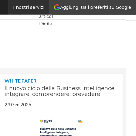
Aggiungi tra i preferiti su Google
i primi frutti”
I nostri servizi
Ultimi
articoli
Digital
Economy
Telco
Industria
4.0
SpacEconomy
PA
Digitale
WHITE PAPER
Green
Il nuovo ciclo della Business Intelligence:
economy
integrare, comprendere, prevedere
Intelligenza
artificiale
23 Gen 2026
Videointerviste
Le
Guide di
CorCom