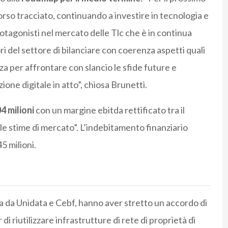
rso tracciato, continuando a investire in tecnologia e
otagonisti nel mercato delle Tlc che è in continua
ri del settore di bilanciare con coerenza aspetti quali
za per affrontare con slancio le sfide future e
one digitale in atto”, chiosa Brunetti.
04 milioni
con un margine ebitda rettificato tra il
le stime di mercato”. L’indebitamento finanziario
5 milioni.
ta da Unidata e Cebf, hanno aver stretto un accordo di
 riutilizzare infrastrutture di rete di proprietà di