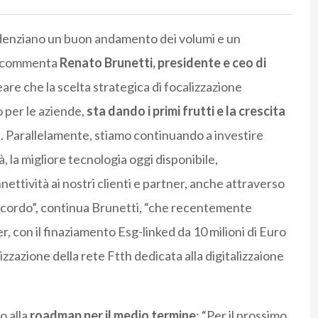
evidenziano un buon andamento dei volumi e un
”, commenta
Renato Brunetti, presidente e ceo di
eare che la scelta strategica di focalizzazione
o per le aziende,
sta dando i primi frutti e la crescita
a
. Parallelamente, stiamo continuando a investire
tà, la migliore tecnologia oggi disponibile,
ettività ai nostri clienti e partner, anche attraverso
Ricordo”, continua Brunetti, “che recentemente
 con il finaziamento Esg-linked da 10 milioni di Euro
izzazione della rete Ftth dedicata alla digitalizzaione
o alla
roadmap per il medio termine
: “Per il prossimo