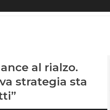
e al rialzo. Brunetti: “La nuova strategia sta dando 
nce al rialzo.
va strategia sta
ti”