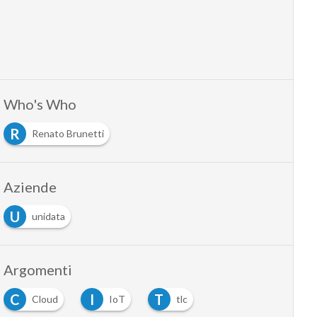
Who's Who
R
Renato Brunetti
Aziende
U
unidata
Argomenti
C
I
T
Cloud
IoT
tlc