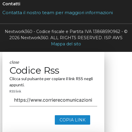
Contatti
Contatta il nostro team per maggiori informazioni
Nextwork360 - Codice fiscale e Partita IVA 13868590962 - ©
2026 Nextwork360. ALL RIGHTS RESERVED. ISP AWS
Mappa del sito
close
Codice Rss
Clicca sul pulsante per copiare il link RSS negli
appunti.
RSS link
COPIA LINK