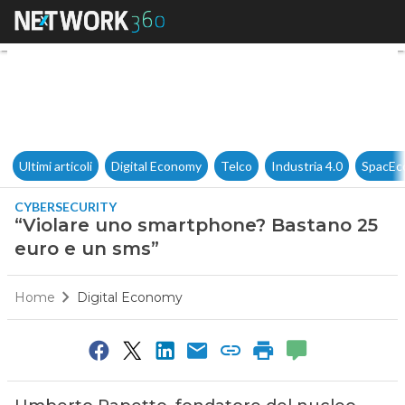
“Violare uno smartphone? Ba
Ultimi articoli
Digital Economy
Telco
Industria 4.0
SpacEc
CYBERSECURITY
“Violare uno smartphone? Bastano 25
euro e un sms”
Home
Digital Economy