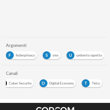
Argomenti
F
S
U
federprivacy
sms
umberto rapetto
Canali
D
T
Cyber Security
Digital Economy
Telco