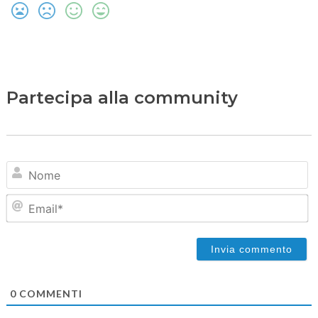
Partecipa alla community
N
Em
0
COMMENTI