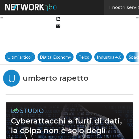
Facebook
I nostri servi
Twitter
Linkedin
Email
Ultimi articoli
Digital Economy
Telco
Industria 4.0
Spac
U
umberto rapetto
LO STUDIO
Cyberattacchi e furti di dati,
la colpa non è solo degli