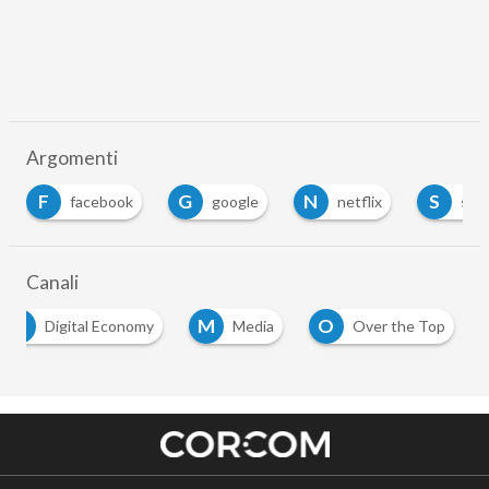
Argomenti
F
G
N
S
facebook
google
netflix
spot
Canali
D
M
O
Digital Economy
Media
Over the Top