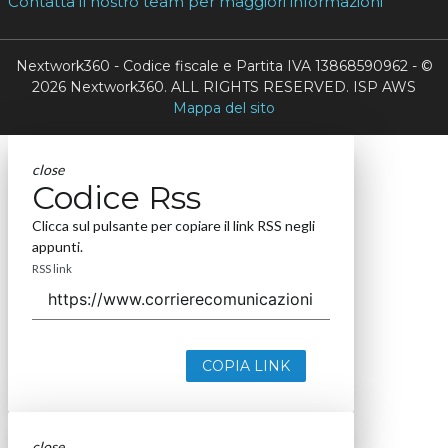
Contatta il nostro team per maggiori informazioni
Nextwork360 - Codice fiscale e Partita IVA 13868590962 - ©
2026 Nextwork360. ALL RIGHTS RESERVED. ISP AWS
Mappa del sito
close
Codice Rss
Clicca sul pulsante per copiare il link RSS negli
appunti.
RSS link
COPIA LINK
close