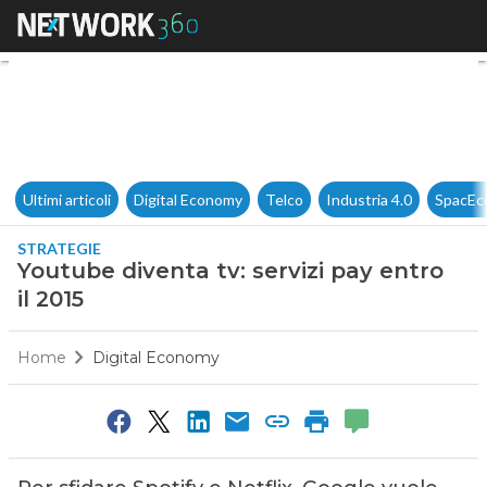
Youtube diventa tv: servizi pay
Ultimi articoli
Digital Economy
Telco
Industria 4.0
SpacEc
STRATEGIE
Youtube diventa tv: servizi pay entro
il 2015
Home
Digital Economy