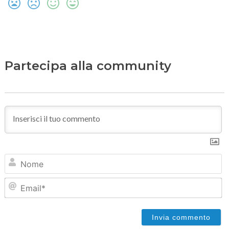
Partecipa alla community
N
Em