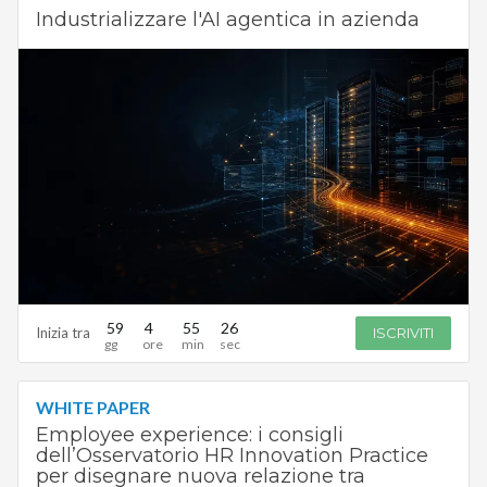
Industrializzare l'AI agentica in azienda
59
4
55
25
Inizia tra
ISCRIVITI
WHITE PAPER
Employee experience: i consigli
dell’Osservatorio HR Innovation Practice
per disegnare nuova relazione tra