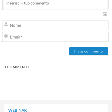
N
Em
0
COMMENTI
WEBINAR