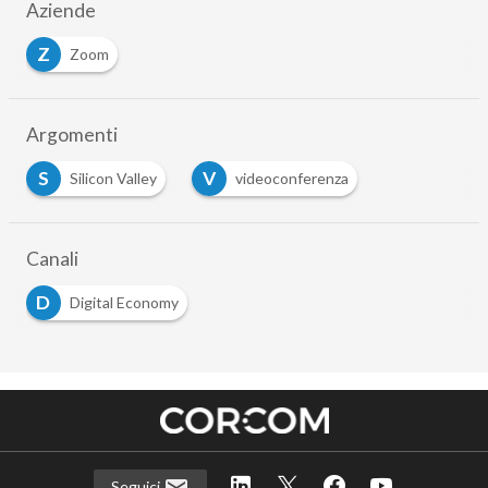
Aziende
Z
Zoom
Argomenti
S
V
Silicon Valley
videoconferenza
…
Canali
D
Digital Economy
Seguici