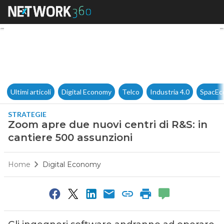
Zoom apre due nuovi centri di
Ultimi articoli
Digital Economy
Telco
Industria 4.0
SpacEc
STRATEGIE
Zoom apre due nuovi centri di R&S: in
cantiere 500 assunzioni
Home
Digital Economy