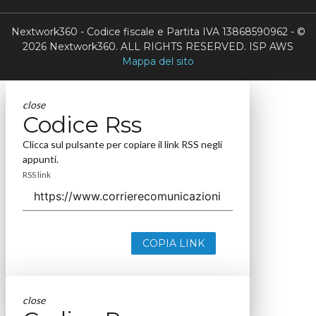
Nextwork360 - Codice fiscale e Partita IVA 13868590962 - ©
2026 Nextwork360. ALL RIGHTS RESERVED. ISP AWS
Mappa del sito
close
Codice Rss
Clicca sul pulsante per copiare il link RSS negli
appunti.
RSS link
COPIA LINK
close