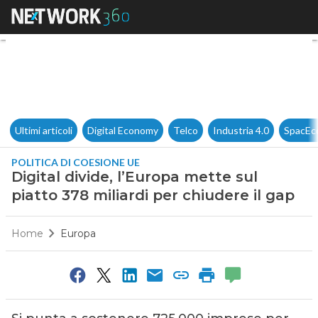
Digital divide, l’Europa mette 
Ultimi articoli
Digital Economy
Telco
Industria 4.0
SpacEc
POLITICA DI COESIONE UE
Digital divide, l’Europa mette sul
piatto 378 miliardi per chiudere il gap
Home
Europa