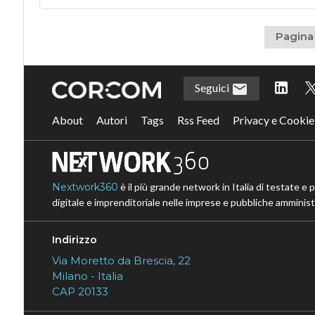
Pagina 
Seguici
About
Autori
Tags
Rss Feed
Privacy e Cookie
Nextwork360
è il più grande network in Italia di testate e 
digitale e imprenditoriale nelle imprese e pubbliche amministr
Indirizzo
Via Moretto da Brescia, 22
Milano - Italia
CAP 20133