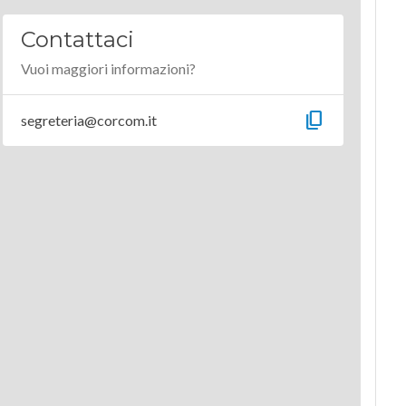
Contattaci
Vuoi maggiori informazioni?
content_copy
segreteria@corcom.it