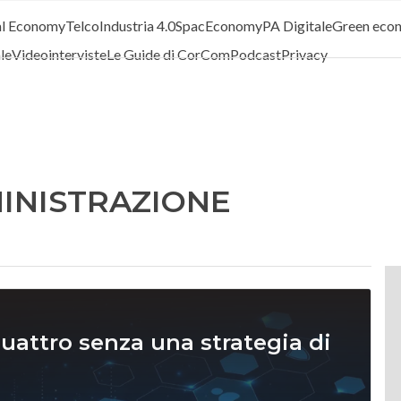
al Economy
Telco
Industria 4.0
SpacEconomy
PA Digitale
Green eco
ale
Videointerviste
Le Guide di CorCom
Podcast
Privacy
INISTRAZIONE
quattro senza una strategia di