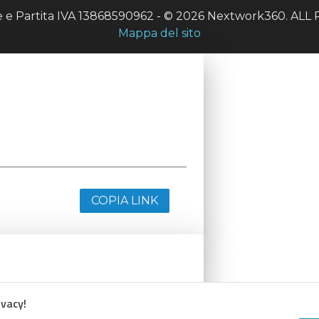
le e Partita IVA 13868590962 - © 2026 Nextwork360. A
Mappa del sito
COPIA LINK
ivacy!