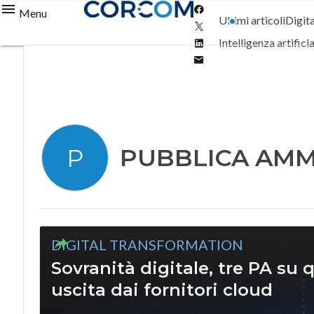
Facebook
Menu
Ultimi articoli
Digit
Twitter
Linkedin
Intelligenza artifici
Email
PUBBLICA AMM
P
DIGITAL TRANSFORMATION
Sovranità digitale, tre PA su 
uscita dai fornitori cloud