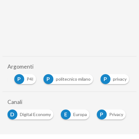
Argomenti
P
P
P
oli
P4I
politecnico milano
privacy
Canali
D
E
P
Digital Economy
Europa
Privacy