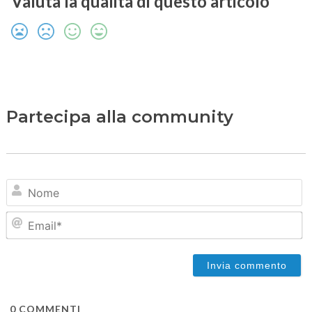
Valuta la qualità di questo articolo
Partecipa alla community
N
Em
0
COMMENTI