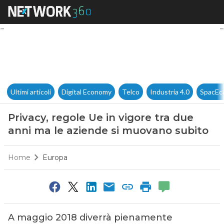
Privacy, regole Ue in vigore 
Ultimi articoli
Digital Economy
Telco
Industria 4.0
SpacEc
Privacy, regole Ue in vigore tra due
anni ma le aziende si muovano subito
Home
Europa
A maggio 2018 diverrà pienamente