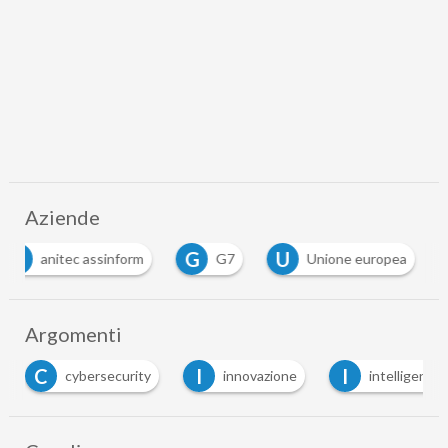
Aziende
A
G
U
anitec assinform
G7
Unione europea
Argomenti
C
I
I
cybersecurity
innovazione
intelligenza a