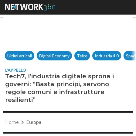
Tech7, l’industria digitale spr
Ultimi articoli
Digital Economy
Telco
Industria 4.0
Spac
L'APPELLO
Tech7, l’industria digitale sprona i
governi: “Basta principi, servono
regole comuni e infrastrutture
resilienti”
Home
Europa