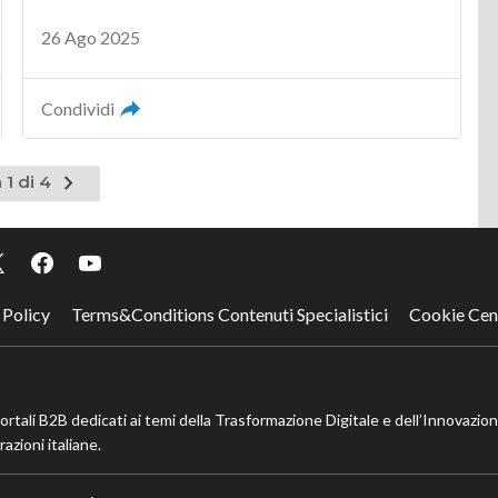
26 Ago 2025
Condividi
Pagina
 1 di 4
successiva
 Policy
Terms&Conditions Contenuti Specialistici
Cookie Cen
portali B2B dedicati ai temi della Trasformazione Digitale e dell’Innovazio
azioni italiane.