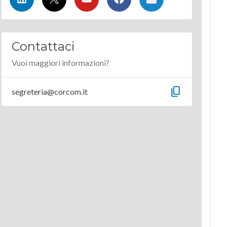
Contattaci
Vuoi maggiori informazioni?
content_copy
segreteria@corcom.it