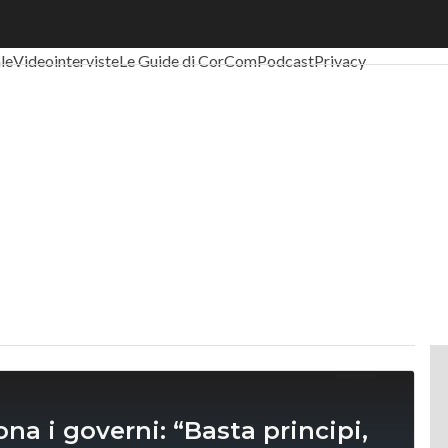
al Economy
Telco
Industria 4.0
SpacEconomy
PA Digitale
Green eco
ale
Videointerviste
Le Guide di CorCom
Podcast
Privacy
ona i governi: “Basta principi,