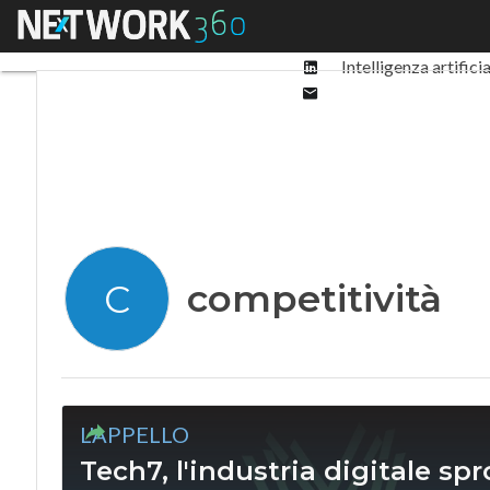
Facebook
Menu
Ultimi articoli
Digit
Twitter
Linkedin
Intelligenza artifici
Email
competitività
C
L'APPELLO
Tech7, l'industria digitale spr