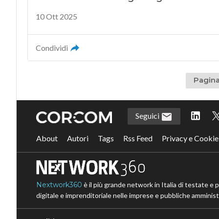
10 Ott 2025
Condividi
Pagina
Seguici
About
Autori
Tags
Rss Feed
Privacy e Cookie
Nextwork360
è il più grande network in Italia di testate e 
digitale e imprenditoriale nelle imprese e pubbliche amministr