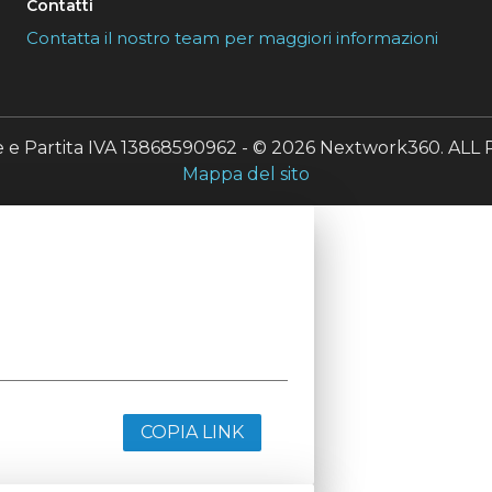
Contatti
Contatta il nostro team per maggiori informazioni
le e Partita IVA 13868590962 - © 2026 Nextwork360. A
Mappa del sito
COPIA LINK