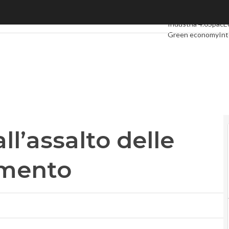
l’assalto delle banche d’investimento
Ultimi articoli
Digit
Industria 4.0
SpacE
Green economy
Int
Videointerviste
Le 
Privacy
ll’assalto delle
imento