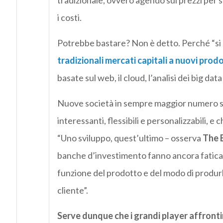
tradizionale, ovvero agendo sui prezzi per 
i costi.
Potrebbe bastare? Non è detto. Perché “si 
tradizionali mercati capitali a nuovi prodot
basate sul web, il cloud, l’analisi dei big data 
Nuove società in sempre maggior numero sono 
interessanti, flessibili e personalizzabili, 
“Uno sviluppo, quest’ultimo – osserva
The 
banche d’investimento fanno ancora fatica 
funzione del prodotto e del modo di produrlo
cliente”.
Serve dunque che i grandi player affrontin