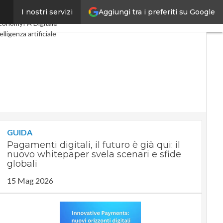
Aggiungi tra i preferiti su Google
I nostri servizi
al Economy
Telco
conomy
PA Digitale
elligenza artificiale
Guide di CorCom
Podcast
GUIDA
Pagamenti digitali, il futuro è già qui: il
nuovo whitepaper svela scenari e sfide
globali
15 Mag 2026