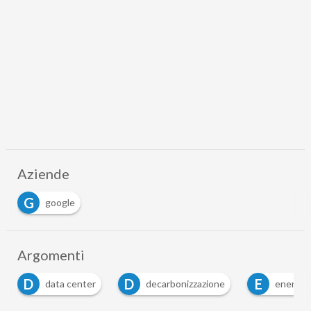
Aziende
G
google
Argomenti
D
D
E
data center
decarbonizzazione
energy 