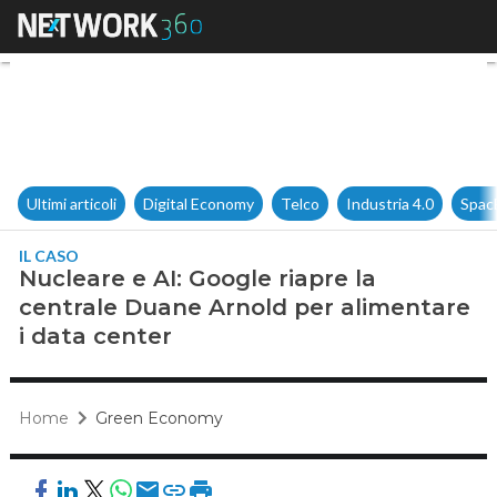
Nucleare e AI: Google riapre 
Ultimi articoli
Digital Economy
Telco
Industria 4.0
Spac
IL CASO
Nucleare e AI: Google riapre la
centrale Duane Arnold per alimentare
i data center
Home
Green Economy