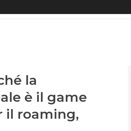
é la connettività globale è il game changer 2026 
ché la
ale è il game
 il roaming,