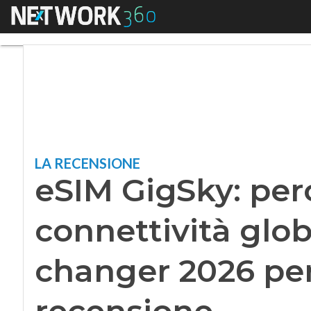
Menu
eSIM GigSky: perch
LA RECENSIONE
eSIM GigSky: per
connettività glob
changer 2026 per
recensione