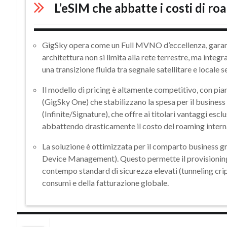
L’eSIM che abbatte i costi di ro
GigSky opera come un
Full MVNO
d’eccellenza, gara
architettura non si limita alla rete terrestre, ma integr
una transizione fluida tra segnale satellitare e locale s
Il modello di pricing è altamente competitivo, con pian
(
GigSky One
) che stabilizzano la spesa per il busines
(Infinite/Signature)
, che offre ai titolari vantaggi esc
abbattendo drasticamente il costo del roaming intern
La soluzione è ottimizzata per il comparto business gr
Device Management)
. Questo permette il provisionin
contempo standard di sicurezza elevati (tunneling cri
consumi e della fatturazione globale.