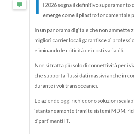
I
l 2026 segna il definitivo superamento d
emerge come il pilastro fondamentale pe
In un panorama digitale che non ammette zo
migliori carrier locali garantisce ai professi
eliminando le criticità dei costi variabili.
Non si tratta più solo di connettività per i v
che supporta flussi dati massivi anche in c
durante i voli transoceanici.
Le aziende oggi richiedono soluzioni scalab
istantaneamente tramite sistemi MDM, ridu
dipartimenti IT.