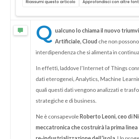
Riassumi questo articolo
Approfondisci con altre font
Q
ualcuno lo chiama il nuovo triumv
Artificiale, Cloud
che non possono c
interdipendenza che si alimenta in continu
In effetti, laddove l’Internet of Things con
dati eterogenei, Analytics, Machine Learning
quali questi dati vengono analizzati e trasfor
strategiche e di business.
Ne è consapevole
Roberto Leoni, ceo di Ni
meccatronica che costruirà la prima linea
re-industrializzazione dell’isola
. Un proge