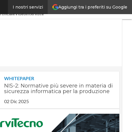
Aggiungi tra i preferiti su Google
I nostri servizi
tria 4.0
SpacEconomy
rtificiale
Videointerviste
WHITEPAPER
NIS-2: Normative più severe in materia di
sicurezza informatica per la produzione
02 Dic 2025