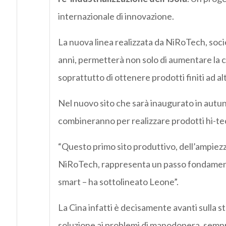
internazionale di innovazione.
La nuova linea realizzata da NiRoTech, società
anni, permetterà non solo di aumentare la ca
soprattutto di ottenere prodotti finiti ad al
Nel nuovo sito che sarà inaugurato in autunn
combineranno per realizzare prodotti hi-te
“Questo primo sito produttivo, dell’ampiezz
NiRoTech, rappresenta un passo fondamen
smart – ha sottolineato Leone”.
La Cina infatti è decisamente avanti sulla 
soluzione ai problemi di manodopera, sempr