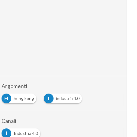
Argomenti
H
I
hong kong
industria 4.0
Canali
I
Industria 4.0