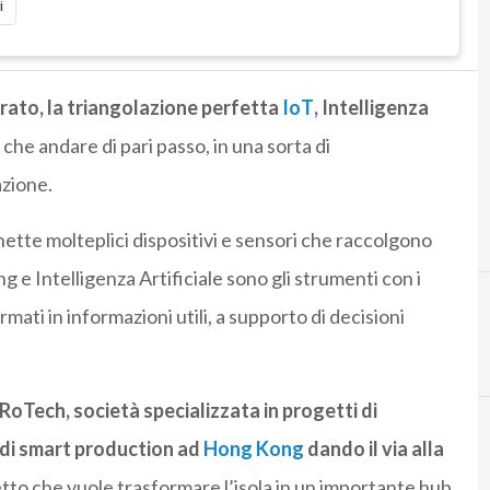
i
irato, la triangolazione perfetta
IoT
, Intelligenza
he andare di pari passo, in una sorta di
azione.
nette molteplici dispositivi e sensori che raccolgono
 e Intelligenza Artificiale sono gli strumenti con i
mati in informazioni utili, a supporto di decisioni
RoTech, società specializzata in progetti di
 di smart production ad
Hong Kong
dando il via alla
tto che vuole trasformare l’isola in un importante hub