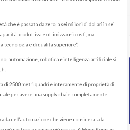
 che è passata da zero, a sei milioni di dollari in sei
pacità produttiva e ottimizzare i costi, ma
ta tecnologia e di qualità superiore”.
o, automazione, robotica e intelligenza artificiale si
ch.
a di 2500 metri quadri e interamente di proprietà di
tale per avere una supply chain completamente
strada dell’automazione che viene considerata la
e più costosa e sempre più scarsa. A Hong Kong, in