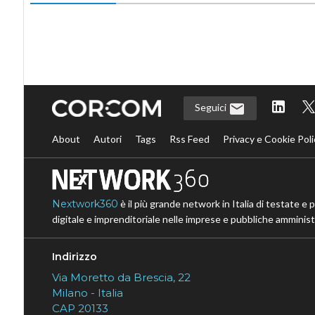
Seguici
About
Autori
Tags
Rss Feed
Privacy e Cookie Poli
Nextwork360
è il più grande network in Italia di testate e 
digitale e imprenditoriale nelle imprese e pubbliche amministr
Indirizzo
Via Moretto da Brescia, 22
Milano - Italia
CAP 20133