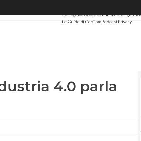
tria 4.0 parla italiano
Ultimi articoli
Digital Economy
Telco
Indus
PA Digitale
Green economy
Intelligenza a
Le Guide di CorCom
Podcast
Privacy
ustria 4.0 parla