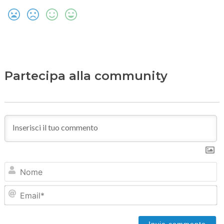
Partecipa alla community
N
Em