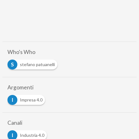
Who's Who
S
stefano patuanelli
Argomenti
I
Impresa 4.0
Canali
I
Industria 4.0