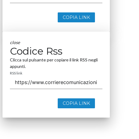
COPIA LINK
close
Codice Rss
Clicca sul pulsante per copiare il link RSS negli
appunti.
RSS link
COPIA LINK