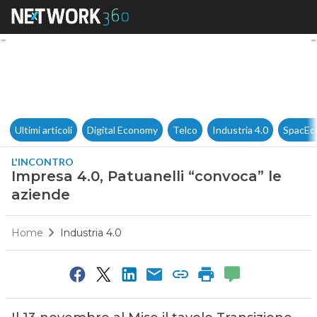
Impresa 4.0, Patuanelli “conv
Ultimi articoli
Digital Economy
Telco
Industria 4.0
SpacEc
L'INCONTRO
Impresa 4.0, Patuanelli “convoca” le
aziende
Home
Industria 4.0