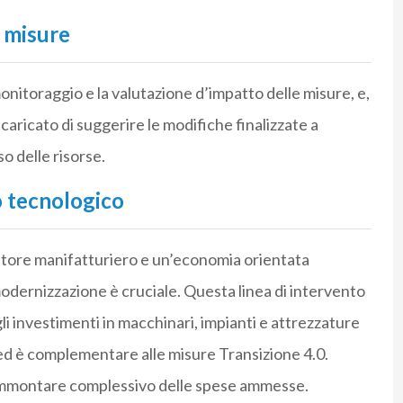
e misure
onitoraggio e la valutazione d’impatto delle misure, e,
ncaricato di suggerire le modifiche finalizzate a
so delle risorse.
o tecnologico
settore manifatturiero e un’economia
orientata
 modernizza
zione è cruciale.
Questa linea di intervento
i investimenti in
macchinari, impianti e attrezzature
d è complementare alle misure
Transizio
ne 4.0.
’ammontare complessivo delle spese ammesse.