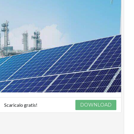
Scaricalo gratis!
DOWNLOAD