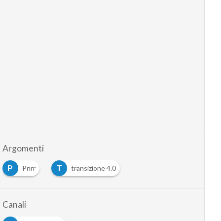
Argomenti
P
T
Pnrr
transizione 4.0
Canali