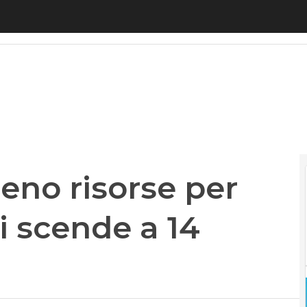
 risorse per Transizione 4.0: si scende a 14 miliar
eno risorse per
si scende a 14