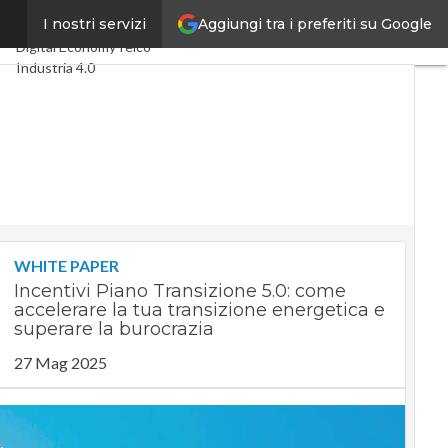
Aggiungi tra i preferiti su Google
di
I nostri servizi
Ultimi articoli
Digital Economy
Telco
Industria 4.0
SpacEconomy
PA Digitale
Green economy
Intelligenza artificiale
Videointerviste
Le Guide di CorCom
Podcast
Privacy
WHITE PAPER
Incentivi Piano Transizione 5.0: come
accelerare la tua transizione energetica e
superare la burocrazia
27 Mag 2025