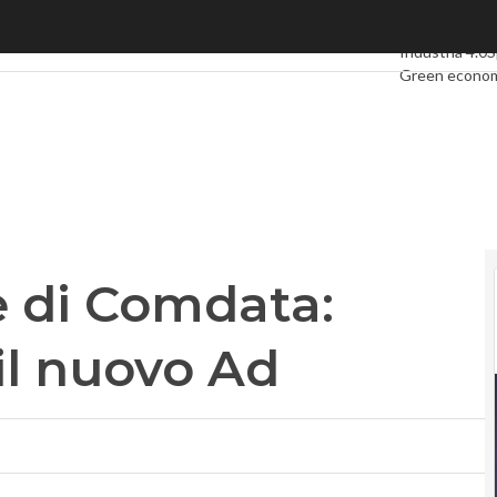
di Comdata: Maxime Didier è il nuovo Ad
Ultimi articoli
D
Industria 4.0
S
Green econo
Videointervis
Podcast
Priva
e di Comdata:
il nuovo Ad