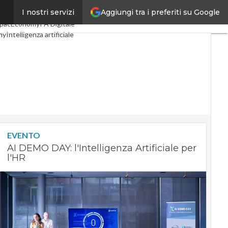
Aggiungi tra i preferiti su Google
I nostri servizi
igital Economy
Telco
pacEconomy
PA Digitale
my
Intelligenza artificiale
te
Le Guide di CorCom
cy
EVENTO
AI DEMO DAY: l'Intelligenza Artificiale per
l'HR