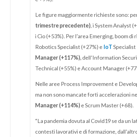
Le figure maggiormente richieste sono: per 
trimestre precedente)
, i System Analyst (
i Cio (+53%). Per l’area Emerging, boom di r
Robotics Specialist (+27%) e
IoT
Specialist
Manager (+117%),
dell’Information Secur
Technical (+55%) e Account Manager (+77
Nelle aree Process Improvement e Developme
ma non sono mancate forti accelerazioni nell
Manager (+114%)
e Scrum Master (+68).
“La pandemia dovuta al Covid19 se da un lato
contesti lavorativi e di formazione, dall’alt