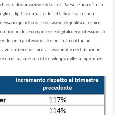
ichieste di innovazione di tutto il Paese, e una diffusa
io il digitale da parte dei cittadini – sottolinea
ecessario quindi creare occasioni di qualità e fornire
 continuo delle competenze digitali dei professionisti
nde, per i professionisti e per tutti i cittadini.
traverso meccanismi di assessment e certificazione
re un efficace e corretto sviluppo delle competenze