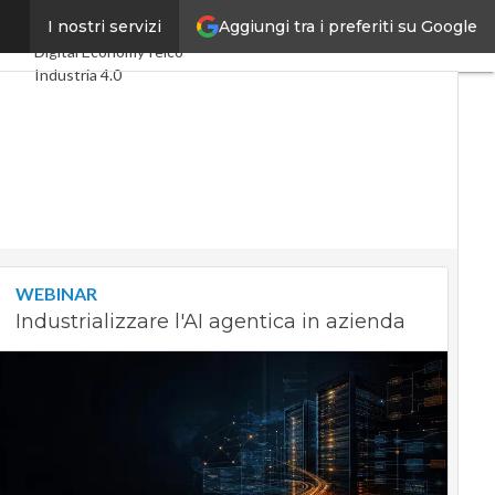
Aggiungi tra i preferiti su Google
mesi
I nostri servizi
Ultimi articoli
Digital Economy
Telco
Industria 4.0
SpacEconomy
PA Digitale
Green economy
Intelligenza artificiale
Videointerviste
Le Guide di CorCom
Podcast
Privacy
WEBINAR
Industrializzare l'AI agentica in azienda