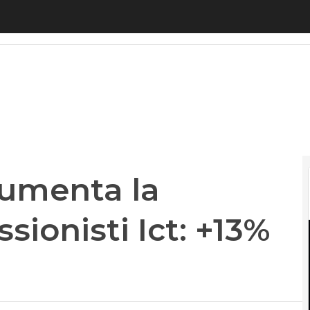
menta la richiesta di professionisti Ict: +13% in tre 
 aumenta la
ssionisti Ict: +13%