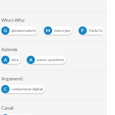
Who's Who
G
M
P
giovanni adorni
marco gay
Paola Generali
Aziende
A
A
Aica
anitec-assinform
Argomenti
C
competenze digitali
Canali