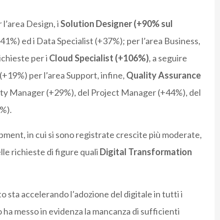
l’area Design, i
Solution Designer (+90% sul
+41%) ed i Data Specialist (+37%); per l’area Business,
ichieste per i
Cloud Specialist (+106%)
, a seguire
 (+19%) per l’area Support, infine,
Quality Assurance
ity Manager (+29%), del Project Manager (+44%), del
%).
nt, in cui si sono registrate crescite più moderate,
e richieste di figure quali
Digital Transformation
 sta accelerando l’adozione del digitale in tutti i
ro ha messo in evidenza la mancanza di sufficienti