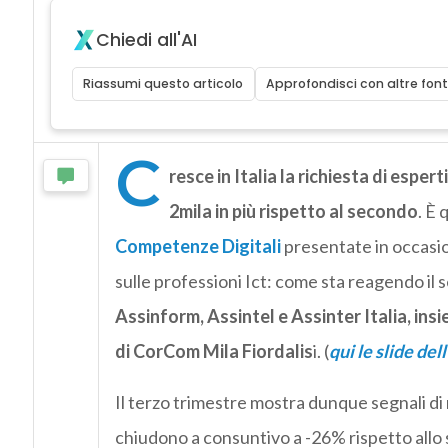
Chiedi all'AI
Riassumi questo articolo
Approfondisci con altre font
C
resce in Italia la richiesta di espe
2mila in più rispetto al secondo
. È 
Competenze Digitali
presentate in occasi
sulle professioni Ict: come sta reagendo il 
Assinform, Assintel e Assinter Italia, ins
di CorCom Mila Fiordalis
i. (
qui le slide del
Il terzo trimestre mostra dunque segnali di r
chiudono a consuntivo a -26% rispetto allo