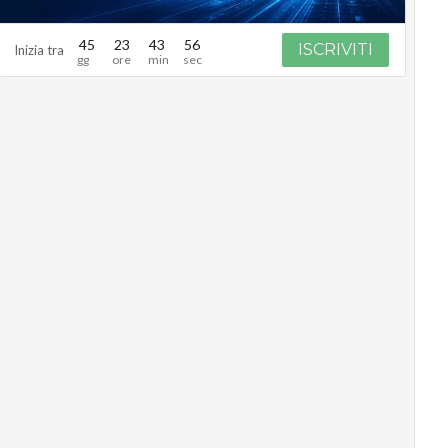
45
23
43
55
ISCRIVITI
Inizia tra