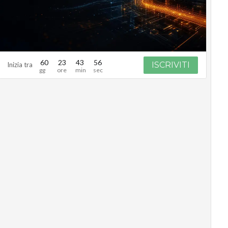
60
23
43
55
ISCRIVITI
Inizia tra