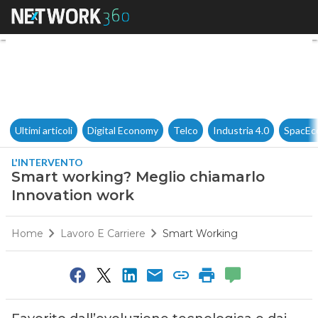
Smart working? Meglio chiam
Ultimi articoli
Digital Economy
Telco
Industria 4.0
SpacEc
L'INTERVENTO
Smart working? Meglio chiamarlo
Innovation work
Home
Lavoro E Carriere
Smart Working