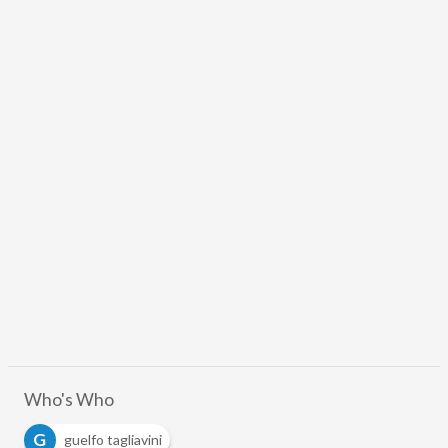
Who's Who
G
guelfo tagliavini