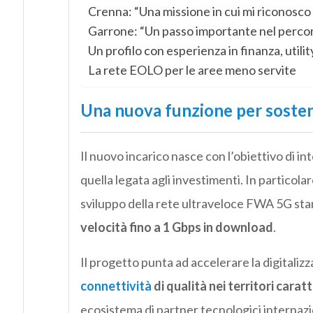
Crenna: “Una missione in cui mi riconos
Garrone: “Un passo importante nel percors
Un profilo con esperienza in finanza, utili
La rete EOLO per le aree meno servite
Una nuova funzione per sosten
Il nuovo incarico nasce con l’obiettivo di in
quella legata agli investimenti. In particolar
sviluppo della rete ultraveloce FWA 5G st
velocità fino a 1 Gbps in download
.
Il progetto punta ad accelerare la digitali
connettività
di qualità nei territori carat
ecosistema di partner tecnologici internazi