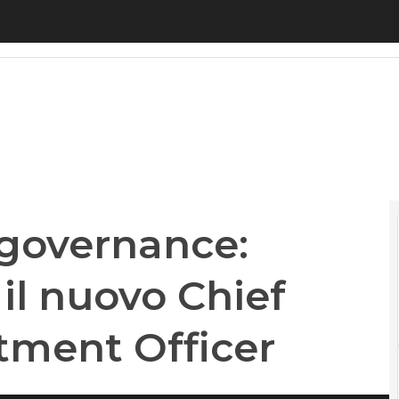
overnance: Andrea Crenna è il nuovo Chief Financi
 governance:
il nuovo Chief
stment Officer