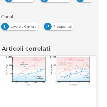
…
Canali
L
P
Lavoro e Carriere
Protagonisti
…
Articoli correlati