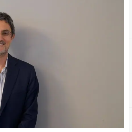
5
5G standalone