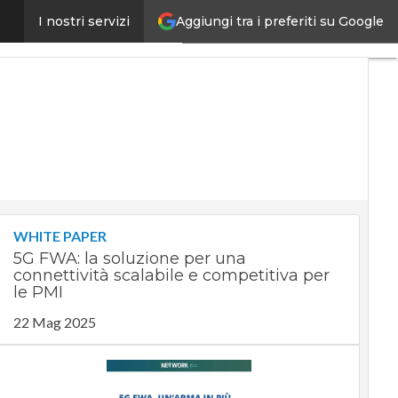
Aggiungi tra i preferiti su Google
al & Investment Officer
I nostri servizi
Ultimi
articoli
Digital
Economy
Telco
Industria
4.0
SpacEconomy
PA
Digitale
WHITE PAPER
Green
5G FWA: la soluzione per una
economy
connettività scalabile e competitiva per
Intelligenza
le PMI
artificiale
22 Mag 2025
Videointerviste
Le
Guide di
CorCom