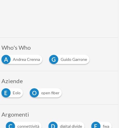
Who's Who
A
G
Andrea Crenna
Guido Garrone
…
Aziende
E
O
Eolo
open fiber
…
Argomenti
C
D
F
connettività
digital divide
fwa