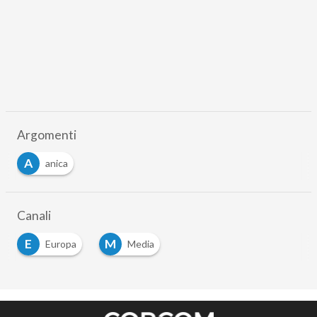
Argomenti
A
anica
Canali
E
M
Europa
Media
…