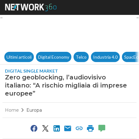
Zero geoblocking, l’audiovisiv
Ultimi articoli
Digital Economy
Telco
Industria 4.0
SpacEc
DIGITAL SINGLE MARKET
Zero geoblocking, l’audiovisivo
italiano: “A rischio migliaia di imprese
europee”
Home
Europa