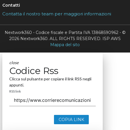
Contatti
Contatta il nostro team per maggiori informazioni
Nextwork360 - Codice fiscale e Partita IVA 13868590962 - ©
2026 Nextwork360. ALL RIGHTS RESERVED. ISP AWS
Mappa del sito
close
Codice Rss
Clicca sul pulsante per copiare il link RSS negli
appunti.
RSS link
COPIA LINK