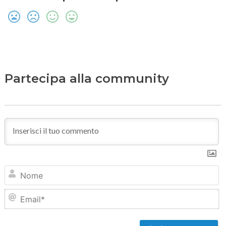
Partecipa alla community
N
Em