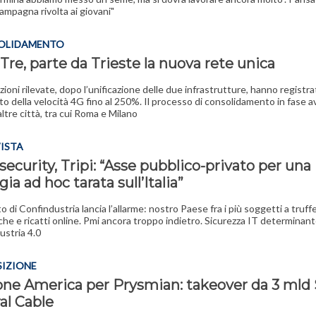
campagna rivolta ai giovani"
SOLIDAMENTO
re, parte da Trieste la nuova rete unica
zioni rilevate, dopo l’unificazione delle due infrastrutture, hanno registr
o della velocità 4G fino al 250%. Il processo di consolidamento in fase 
altre città, tra cui Roma e Milano
VISTA
ecurity, Tripi: “Asse pubblico-privato per una
gia ad hoc tarata sull’Italia”
o di Confindustria lancia l’allarme: nostro Paese fra i più soggetti a truff
che e ricatti online. Pmi ancora troppo indietro. Sicurezza IT determinan
ustria 4.0
SIZIONE
one America per Prysmian: takeover da 3 mld 
al Cable