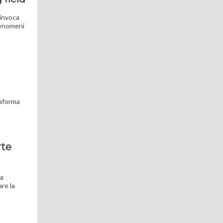
 invoca
fenomeni
taforma
rte
za
re la