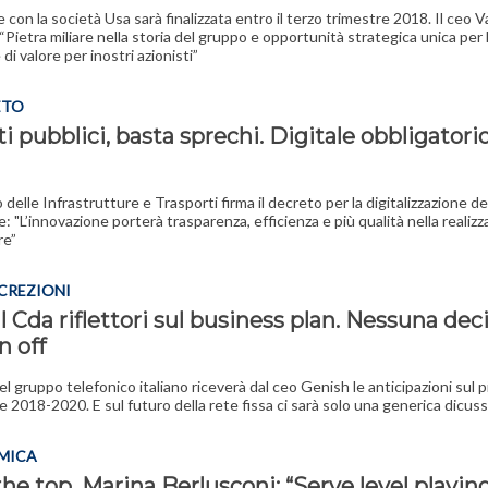
 con la società Usa sarà finalizzata entro il terzo trimestre 2018. Il ceo V
 “Pietra miliare nella storia del gruppo e opportunità strategica unica per 
di valore per inostri azionisti”
ETO
i pubblici, basta sprechi. Digitale obbligatorio
o delle Infrastrutture e Trasporti firma il decreto per la digitalizzazione de
: "L’innovazione porterà trasparenza, efficienza e più qualità nella realiz
re”
SCREZIONI
l Cda riflettori sul business plan. Nessuna dec
n off
del gruppo telefonico italiano riceverà dal ceo Genish le anticipazioni sul 
le 2018-2020. E sul futuro della rete fissa ci sarà solo una generica dicus
EMICA
he top, Marina Berlusconi: “Serve level playing