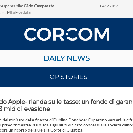
 responsabile:
Gildo Campesato
04 12 2017
ore:
Mila Fiordalisi
DAILY NEWS
TOP STORIES
o Apple-Irlanda sulle tasse: un fondo di garan
13 mld di evasione
o del ministro delle finanze di Dublino Donohoe: Cupertino verserà la cifr
l primo trimestre 2018. Ma sugli aiuti di Stato concessi alla società califo
ora un ricorso della Ue alla Corte di Giustizia