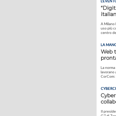
L'EVENT
“Digit
italia
A Milano 
uso più c
centro de
LA MAN
Web ta
pront
La norma 
lavorano 
CorCom: "
CYBERC
Cybers
collab
Il preside
G7 di Tao