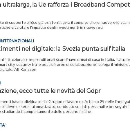
 ultralarga, la Ue rafforza i Broadband Compe
rete di supporto ai Bco già esistenti: avrà il compito di promuovere lo scam
tiche e valutare l'impatto degli investimenti in nuove reti
INTERNAZIONALI
imenti nel digitale: la Svezia punta sull’Italia
ni istituzionali e imprenditoriali scandinave ormai di casa in Italia. “Ultr
smart city, security fra le possibili aree di collaborazione”, spiega il ministro 
digitale, Alf Karlsson
I
azione, ecco tutte le novità del Gdpr
ementi base individuate dal Gruppo di lavoro ex Articolo 29 nelle linee guid
to deve essere automatizzato, condotto su dati personali e perseguire
vo studiando il comportamento delle persone fisiche
TA’