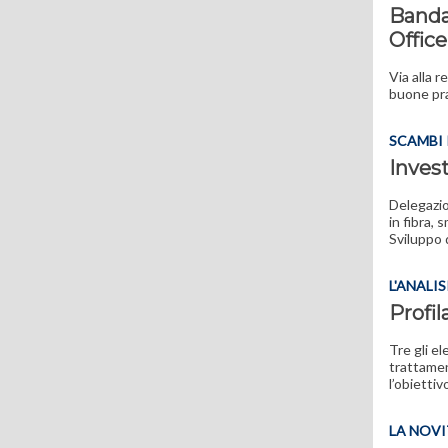
Banda
Office
Via alla 
buone pra
SCAMBI 
Invest
Delegazio
in fibra, 
Sviluppo 
L'ANALIS
Profil
Tre gli el
trattamen
l’obietti
LA NOVI