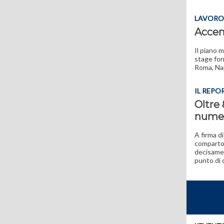
LAVORO
Accent
Il piano 
stage for
Roma, Napo
IL REPO
Oltre 
numeri
A firma d
comparto 
decisamen
punto di d