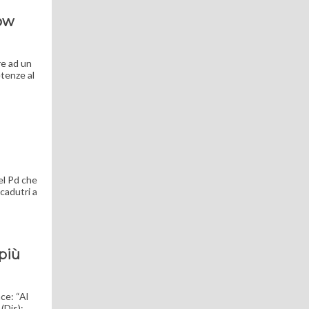
how
re ad un
etenze al
el Pd che
cadutri a
 più
nce: “Al
(Dis):