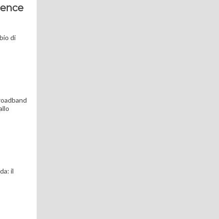
tence
bio di
abroadband
allo
a: il