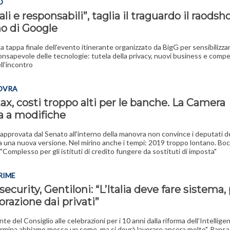
O
ali e responsabili”, taglia il traguardo il raods
no di Google
la tappa finale dell'evento itinerante organizzato da BigG per sensibilizza
onsapevole delle tecnologie: tutela della privacy, nuovi business e comp
ll'incontro
OVRA
x, costi troppo alti per le banche. La Camera
a a modifiche
approvata dal Senato all'interno della manovra non convince i deputati d
a una nuova versione. Nel mirino anche i tempi: 2019 troppo lontano. Boc
Complesso per gli istituti di credito fungere da sostituti di imposta"
RIME
ecurity, Gentiloni: “L’Italia deve fare sistema,
orazione dai privati”
nte del Consiglio alle celebrazioni per i 10 anni dalla riforma dell’Intellige
rmina abbiamo messo un seme, ma si dovrà lavorare ancora molto". Pansa 