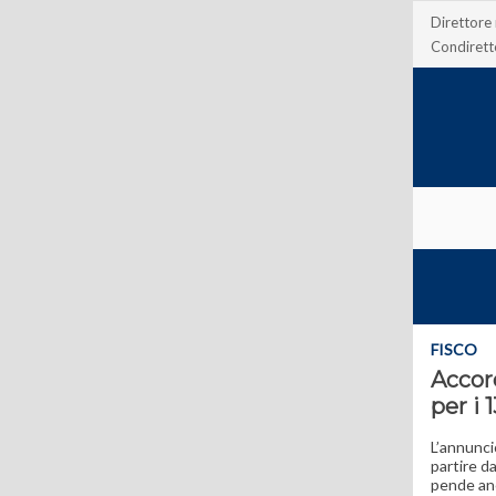
Direttore
Condirett
FISCO
Accord
per i 
L’annunci
partire da
pende anc