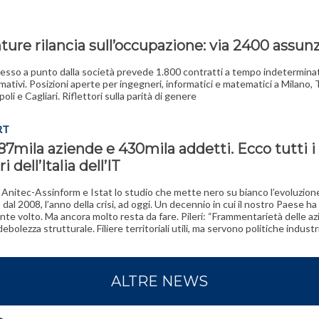
ure rilancia sull’occupazione: via 2400 assunz
messo a punto dalla società prevede 1.800 contratti a tempo indetermina
mativi. Posizioni aperte per ingegneri, informatici e matematici a Milano, 
li e Cagliari. Riflettori sulla parità di genere
RT
87mila aziende e 430mila addetti. Ecco tutti i
 dell’Italia dell’IT
i Anitec-Assinform e Istat lo studio che mette nero su bianco l’evoluzion
dal 2008, l’anno della crisi, ad oggi. Un decennio in cui il nostro Paese h
te volto. Ma ancora molto resta da fare. Pileri: “Frammentarietà delle a
ebolezza strutturale. Filiere territoriali utili, ma servono politiche industri
ALTRE NEWS