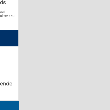
ids
agli
imi test su
ziende