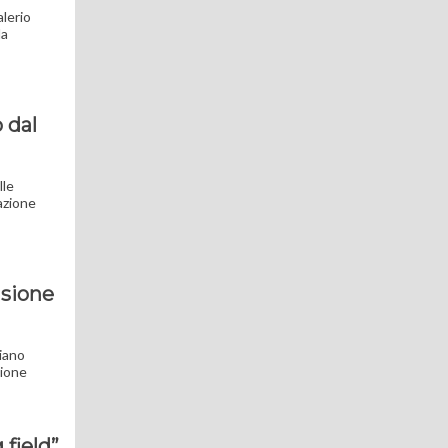
alerio
la
 dal
lle
zazione
isione
piano
sione
 field”