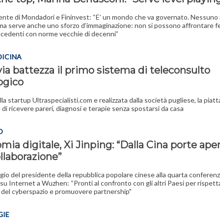
ente di Mondadori e Fininvest: “E’ un mondo che va governato. Nessuno
 ma serve anche uno sforzo d’immaginazione: non si possono affrontare 
cedenti con norme vecchie di decenni”
DICINA
ia battezza il primo sistema di teleconsulto
ogico
la startup Ultraspecialisti.com e realizzata dalla società pugliese, la piat
di ricevere pareri, diagnosi e terapie senza spostarsi da casa
O
ia digitale, Xi Jinping: “Dalla Cina porte ape
ollaborazione”
gio del presidente della repubblica popolare cinese alla quarta conferen
su Internet a Wuzhen: “Pronti al confronto con gli altri Paesi per rispetta
 del cyberspazio e promuovere partnership"
GIE