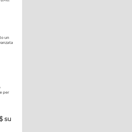
ato un
avanzata
e
te per
$ su