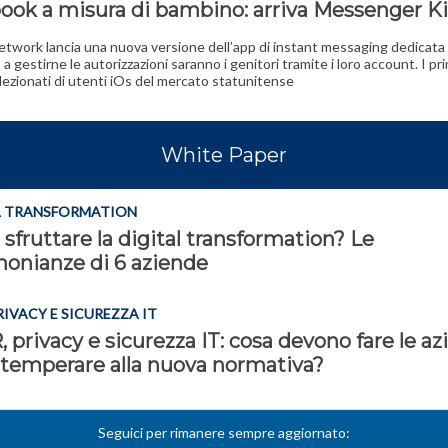
ook a misura di bambino: arriva Messenger K
 network lancia una nuova versione dell’app di instant messaging dedicata 
a gestirne le autorizzazioni saranno i genitori tramite i loro account. I pr
lezionati di utenti iOs del mercato statunitense
White Paper
L TRANSFORMATION
sfruttare la digital transformation? Le
monianze di 6 aziende
RIVACY E SICUREZZA IT
privacy e sicurezza IT: cosa devono fare le a
ttemperare alla nuova normativa?
Seguici per rimanere sempre aggiornato: