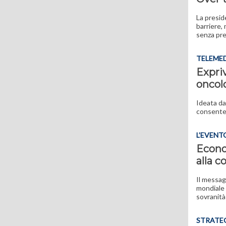
La presid
barriere,
senza pre
TELEME
Expriv
oncol
Ideata dal
consente 
L’EVENT
Econom
alla c
Il messag
mondiale 
sovranità
STRATE