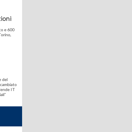
ioni
to e 600
Torino,
e del
a cambiato
ziende IT
ali”