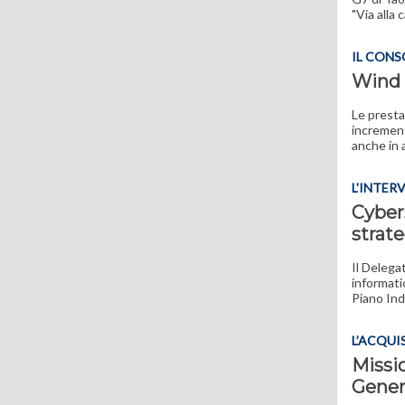
"Via alla 
IL CON
Wind T
Le presta
increment
anche in 
L'INTER
Cybers
strate
Il Delegat
informati
Piano Ind
L’ACQUI
Missi
Gener