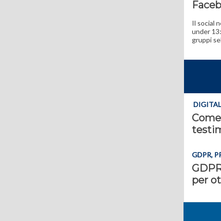
Faceb
Il social
under 13: 
gruppi se
DIGITA
Come 
testi
GDPR, P
GDPR, 
per o