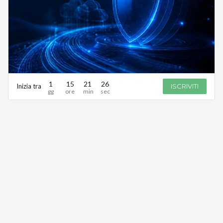
1
15
21
26
Inizia tra
ISCRIVITI