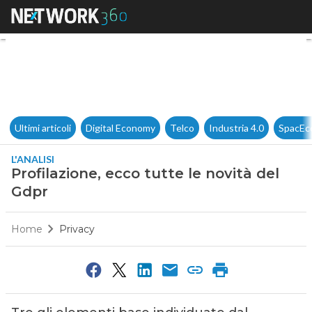
Profilazione, ecco tutte le no
Ultimi articoli
Digital Economy
Telco
Industria 4.0
SpacEc
L'ANALISI
Profilazione, ecco tutte le novità del
Gdpr
Home
Privacy