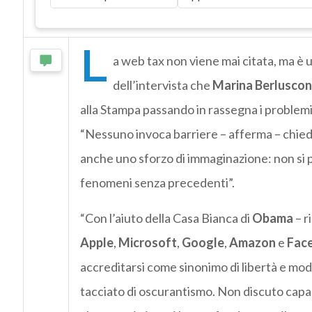
L
a web tax non viene mai citata, ma è 
dell’intervista che
Marina Berluscon
alla Stampa passando in rassegna i problemi 
“Nessuno invoca barriere – afferma – chiedi
anche uno sforzo di immaginazione: non si
fenomeni senza precedenti”.
“Con l’aiuto della Casa Bianca di
Obama
– r
Apple
,
Microsoft
,
Google
,
Amazon
e
Fac
accreditarsi come sinonimo di libertà e mod
tacciato di oscurantismo. Non discuto capac