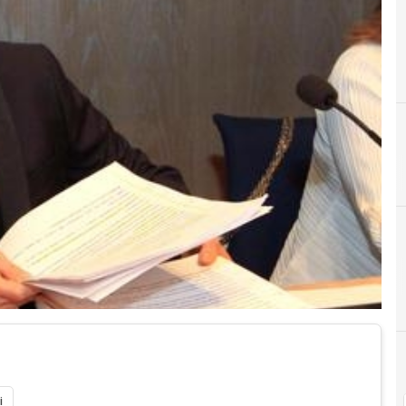
D
digital economy
i