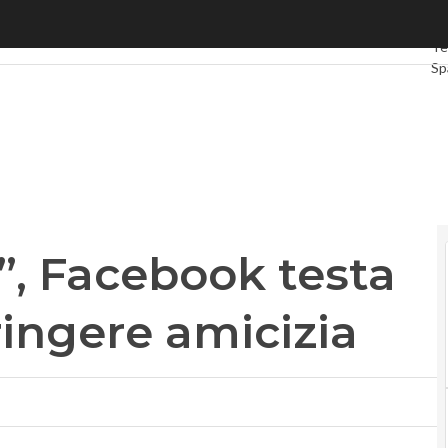
acebook testa l’etichetta per stringere amicizia
Ult
Te
Sp
Gr
Int
Vi
Le
Pr
, Facebook testa
tringere amicizia