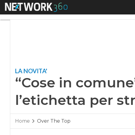
Menu
“Cose in comune”, F
LA NOVITA'
“Cose in comune”
l’etichetta per s
Home
Over The Top