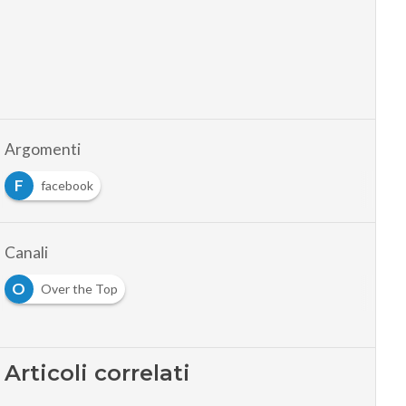
Argomenti
F
facebook
Canali
O
Over the Top
Articoli correlati