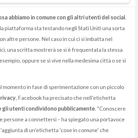
osa abbiamo in comune con gli altri utenti del social
.
 la piattaforma sta testando negli Stati Uniti una sorta
on altre persone. Nel caso in cui ci si imbatta nel
i, una scritta mostrerà se si è frequentata la stessa
 esempio, oppure se si vive nella medesima città o se si
al momento in fase di sperimentazione con un piccolo
rivacy
, Facebook ha precisato che nell’etichetta
e gli utenti condividono pubblicamente
. “Conoscere
 le persone a connettersi – ha spiegato una portavoce
l’aggiunta di un’etichetta ‘cose in comune’ che