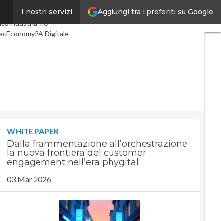
Aggiungi tra i preferiti su Google
I nostri servizi
imi articoli
Digital Economy
lco
Industria 4.0
acEconomy
PA Digitale
een economy
elligenza artificiale
deointerviste
 Guide di CorCom
Podcast
ivacy
WHITE PAPER
Dalla frammentazione all’orchestrazione:
la nuova frontiera del customer
engagement nell’era phygital
03 Mar 2026