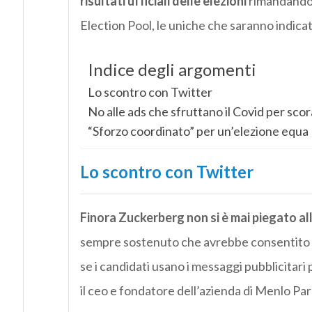
risultati ufficiali delle elezioni
rimandando 
Election Pool, le uniche che saranno indicate
Indice degli argomenti
Lo scontro con Twitter
No alle ads che sfruttano il Covid per scor
“Sforzo coordinato” per un’elezione equa
Lo scontro con Twitter
Finora Zuckerberg non si è mai piegato al
sempre sostenuto che avrebbe consentito l
se i candidati usano i messaggi pubblicitar
il ceo e fondatore dell’azienda di Menlo Park