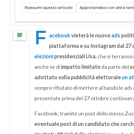
Riassumi questo articolo
Approfondisci con altre font
F
acebook
vieterà le nuove
ads
polit
piattaforma e su Instagram dal 27 
elezioni
presidenziali Usa,
che si terranno i
anche se di
impatto limitato
da parte del
s
adottato sulla pubblicità elettorale
un at
sempre rifiutato di mettere al bando le ads 
presentate prima del 27 ottobre continuer
Facebook, tramite un post dello stesso Zu
eventuale post di un candidato che cercher