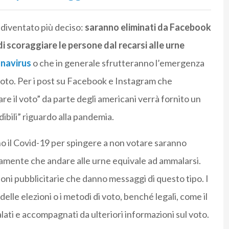
diventato più deciso:
saranno eliminati da Facebook
i scoraggiare le persone dal recarsi alle urne
navirus
o che in generale sfrutteranno l’emergenza
 voto. Per i post su Facebook e Instagram che
e il voto” da parte degli americani verrà fornito un
edibili” riguardo alla pandemia.
sano il Covid-19 per spingere a non votare saranno
tamente che andare alle urne equivale ad ammalarsi.
oni pubblicitarie che danno messaggi di questo tipo. I
delle elezioni o i metodi di voto, benché legali, come il
ati e accompagnati da ulteriori informazioni sul voto.