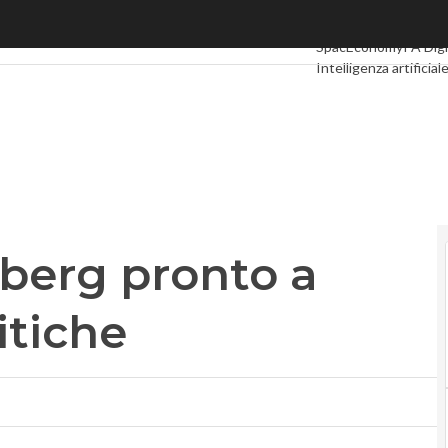
g pronto a vietare le ads politiche
Ultimi articoli
Digital
SpacEconomy
PA Digi
Intelligenza artificial
Le Guide di CorCom
berg pronto a
itiche