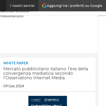
Aggiungi tra i preferiti su Google
I nostri servizi
 Economy
Telco
Industria 4.0
tale
Green economy
e
Videointerviste
Podcast
Privacy
WHITE PAPER
Mercato pubblicitario italiano: l’era della
convergenza mediatica secondo
l’Osservatorio Internet Media
09 Gen 2024