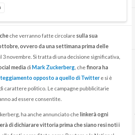
i
iche
che verranno fatte circolare
sulla sua
ottobre, ovvero da una settimana prima delle
l 3 novembre. Si tratta di una decisione significativa,
ocial media
di
Mark Zuckerberg
, che
finora ha
teggiamento opposto a quello di Twitter
e si è
di carattere politico. Le campagne pubblicitarie
anno ad essere consentite.
ckerberg, ha anche annunciato che
linkerà ogni
à di dichiarare vittoria prima che siano resi noti i