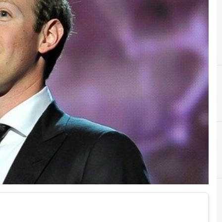
A
ads