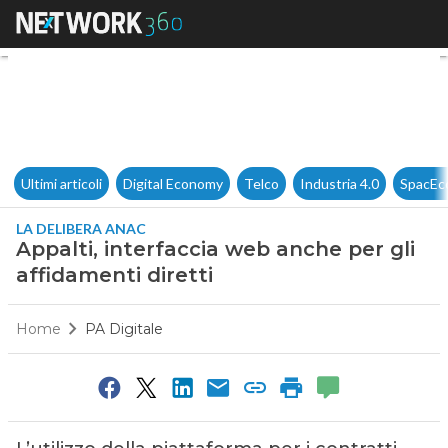
Appalti, interfaccia web anche
Ultimi articoli
Digital Economy
Telco
Industria 4.0
SpacEc
LA DELIBERA ANAC
Appalti, interfaccia web anche per gli
affidamenti diretti
Home
PA Digitale