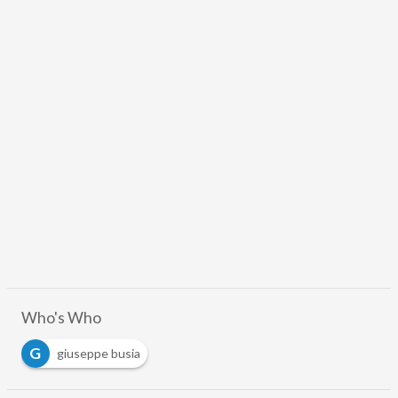
Who's Who
G
giuseppe busia