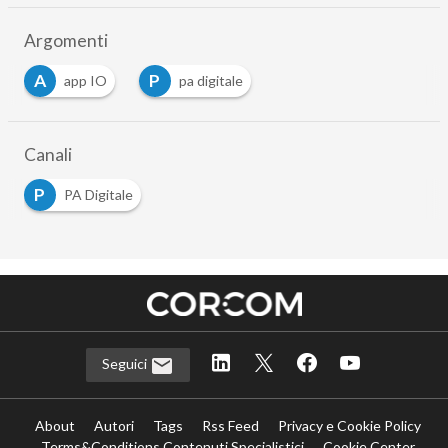
Argomenti
A
P
app IO
pa digitale
Canali
P
PA Digitale
Seguici
About
Autori
Tags
Rss Feed
Privacy e Cookie Policy
Terms&Conditions Contenuti Specialistici
Cookie Center