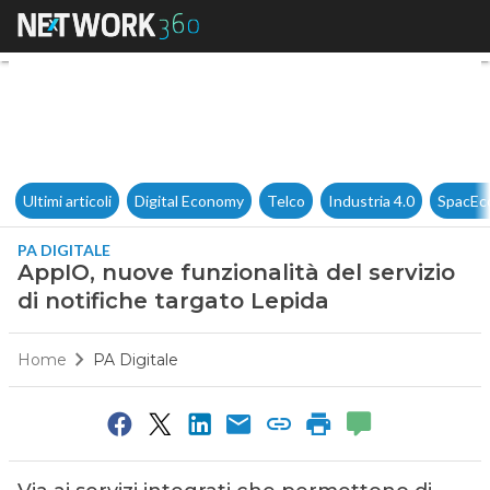
AppIO, nuove funzionalità del 
Ultimi articoli
Digital Economy
Telco
Industria 4.0
SpacEc
PA DIGITALE
AppIO, nuove funzionalità del servizio
di notifiche targato Lepida
Home
PA Digitale