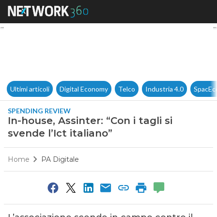
In-house, Assinter: “Con i tagli 
Ultimi articoli
Digital Economy
Telco
Industria 4.0
SpacEc
SPENDING REVIEW
In-house, Assinter: “Con i tagli si
svende l’Ict italiano”
Home
PA Digitale