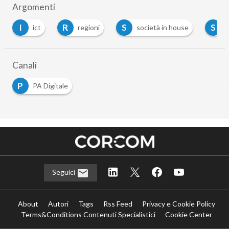
Argomenti
I
R
S
S
ict
regioni
società in house
s
Canali
P
PA Digitale
Seguici
About
Autori
Tags
Rss Feed
Privacy e Cookie Policy
Terms&Conditions Contenuti Specialistici
Cookie Center