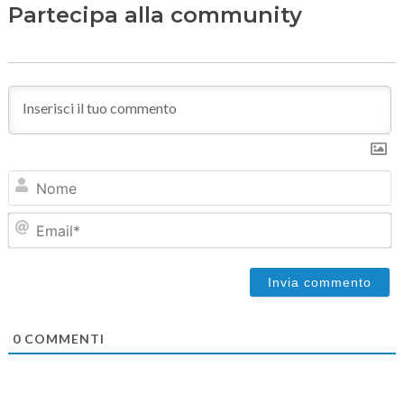
Partecipa alla community
N
Em
0
COMMENTI