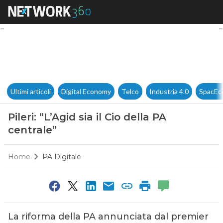
Pileri: “L’Agid sia il Cio della 
Ultimi articoli
Digital Economy
Telco
Industria 4.0
SpacEc
Pileri: “L’Agid sia il Cio della PA
centrale”
Home
PA Digitale
La riforma della PA annunciata dal premier