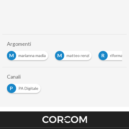
Argomenti
M
M
R
marianna madia
matteo renzi
riforma pa
Canali
P
PA Digitale