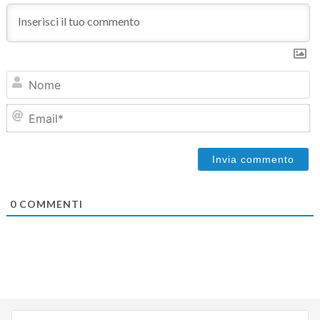
N
Em
0
COMMENTI