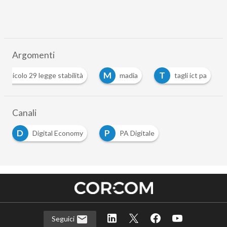
Argomenti
M
T
articolo 29 legge stabilità
madia
tagli ict pa
Canali
D
P
Digital Economy
PA Digitale
Seguici