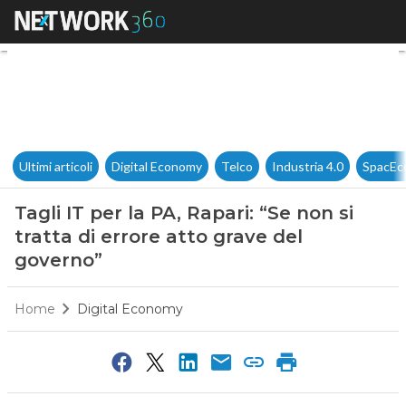
Tagli IT per la PA, Rapari: “Se
Ultimi articoli
Digital Economy
Telco
Industria 4.0
SpacEc
Tagli IT per la PA, Rapari: “Se non si
tratta di errore atto grave del
governo”
Home
Digital Economy