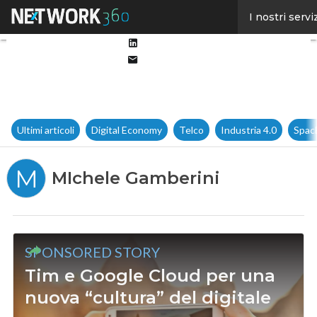
Facebook
I nostri servi
Twitter
Linkedin
Email
Ultimi articoli
Digital Economy
Telco
Industria 4.0
Spac
M
MIchele Gamberini
SPONSORED STORY
Tim e Google Cloud per una
nuova “cultura” del digitale