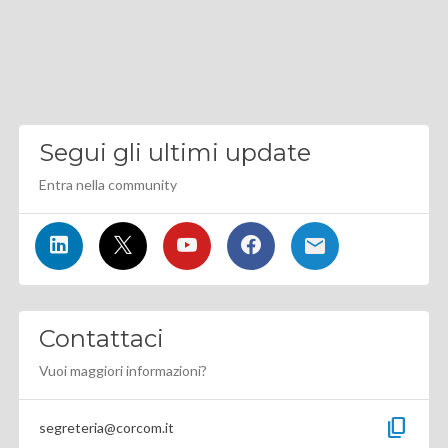
Segui gli ultimi update
Entra nella community
Contattaci
Vuoi maggiori informazioni?
content_copy
segreteria@corcom.it