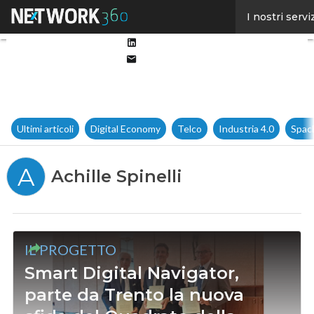
Facebook
I nostri servi
Twitter
Linkedin
Email
Ultimi articoli
Digital Economy
Telco
Industria 4.0
Spac
A
Achille Spinelli
IL PROGETTO
Smart Digital Navigator,
parte da Trento la nuova