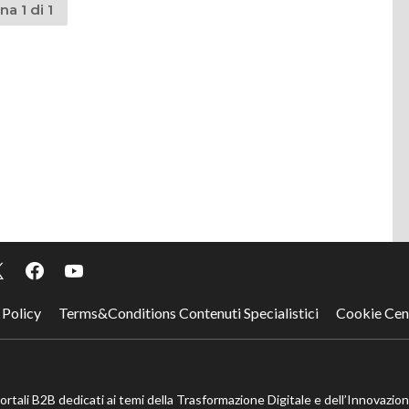
na 1 di 1
 Policy
Terms&Conditions Contenuti Specialistici
Cookie Cen
portali B2B dedicati ai temi della Trasformazione Digitale e dell’Innovazio