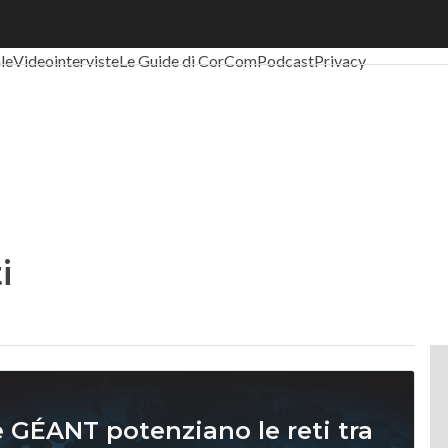
al Economy
Telco
Industria 4.0
SpacEconomy
PA Digitale
Green eco
ale
Videointerviste
Le Guide di CorCom
Podcast
Privacy
i
e GÉANT potenziano le reti tra