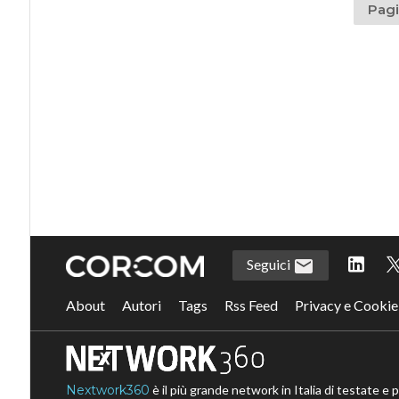
Pagi
Seguici
About
Autori
Tags
Rss Feed
Privacy e Cookie
Nextwork360
è il più grande network in Italia di testate e 