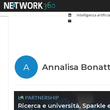
Facebook
Menu
Ultimi articoli
Digit
Twitter
Linkedin
Intelligenza artifici
Email
Annalisa Bonatt
A
LA PARTNERSHIP
Ricerca e università, Sparkle 