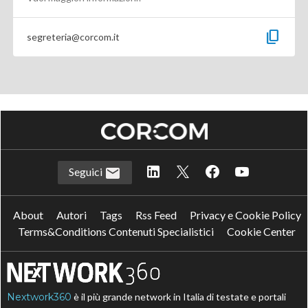
content_copy
segreteria@corcom.it
Seguici
About
Autori
Tags
Rss Feed
Privacy e Cookie Policy
Terms&Conditions Contenuti Specialistici
Cookie Center
Nextwork360
è il più grande network in Italia di testate e portali