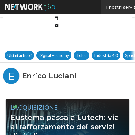
Facebook
I nostri servi
Twitter
Linkedin
Email
Ultimi articoli
Digital Economy
Telco
Industria 4.0
Spac
E
Enrico Luciani
L’ACQUISIZIONE
Eustema passa a Lutech: via
al rafforzamento dei servizi